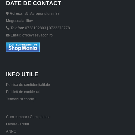
DATE DE CONTACT
Adresa:
Str. Aeroportului nr 38
Mogosoaia, Ilfov
Telefon:
0728192803 | 0723273778
Email:
office@sevacon.ro
INFO UTILE
Politica de confidențialitate
Politică de cookie-uri
Termeni și condiții
Cum cumpar / Cum platesc
Livrare / Retur
ANPC