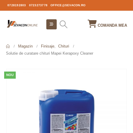
0728192803
0723273778
OFFICE@SEVACON.RO
COMANDA MEA
Magazin
Finisaje
,
Chituri
Solutie de curatare chituri Mapei Kerapoxy Cleaner
NOU