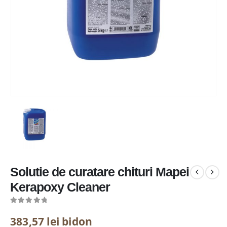
Solutie de curatare chituri Mapei
Kerapoxy Cleaner
0
out of 5
383,57
lei
bidon