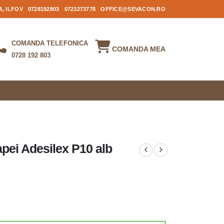
, ILFOV
0728192803
0723273778
OFFICE@SEVACON.RO
COMANDA TELEFONICA
COMANDA MEA
0728 192 803
pei Adesilex P10 alb