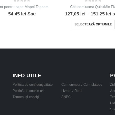
0
out of 5
0
out of 5
ant pentru sapa Mapei Topcem
Chit semiuscat QuickMix F
In
54,45
lei
Sac
127,05
lei
–
151,25
lei
s
d
Ac
pr
SELECTEAZĂ OPȚIUNILE
12
p
la
15
INFO UTILE
P
Politica de confidențialitate
Cum cumpar / Cum platesc
Zid
Politică de cookie-uri
Livrare / Retur
Aco
Termeni și condiții
ANPC
Ter
Hid
Si