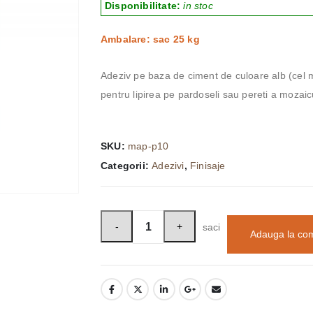
Disponibilitate:
in stoc
Ambalare: sac 25 kg
Adeziv pe baza de ciment de culoare alb (cel ma
pentru lipirea pe pardoseli sau pereti a mozaicu
SKU:
map-p10
Categorii:
Adezivi
,
Finisaje
saci
Adauga la co