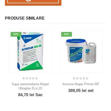
PRODUSE SIMILARE
NOU
NOU
0
out of 5
0
out of 5
Sapa autonivelanta Mapei
Amorsa Mapei Primer MF
Ultraplan Eco 20
369,05
lei
set
84,70
lei
Sac