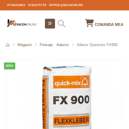
0728192803
0723273778
OFFICE@SEVACON.RO
COMANDA MEA
Magazin
Finisaje
,
Adezivi
Adeziv Quickmix FX900
NOU