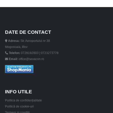
DATE DE CONTACT
Adresa:
Str. Aeroportului nr 38
Mogosoaia, Ilfov
Telefon:
0728192803 | 0723273778
Email:
office@sevacon.ro
INFO UTILE
Politica de confidențialitate
Politică de cookie-uri
Termeni și condiții