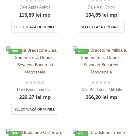
produsului.
0
out of 5
0
out of 5
Dale Appia Antica
Dale Asti Colori
115,89
lei
mp
104,65
lei
mp
Acest
Acest
SELECTEAZĂ OPȚIUNILE
SELECTEAZĂ OPȚIUNILE
produs
produ
are
are
mai
mai
NOU
NOU
multe
multe
variații.
variații
Opțiunile
Opțiun
pot
pot
fi
fi
0
out of 5
0
out of 5
Dale Bradstone Lias
Dale Bradstone Milldale
alese
alese
226,27
lei
mp
266,20
lei
mp
în
în
pagina
pagin
Acest
SELECTEAZĂ OPȚIUNILE
produsului.
produs
produs
are
mai
NOU
NOU