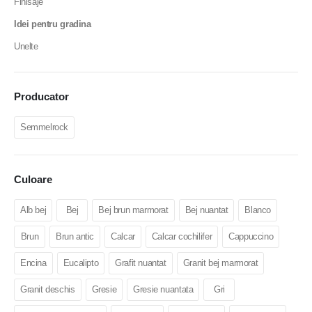
Finisaje
Idei pentru gradina
Unelte
Producator
Semmelrock
Culoare
Alb bej
Bej
Bej brun marmorat
Bej nuantat
Blanco
Brun
Brun antic
Calcar
Calcar cochilifer
Cappuccino
Encina
Eucalipto
Grafit nuantat
Granit bej marmorat
Granit deschis
Gresie
Gresie nuantata
Gri