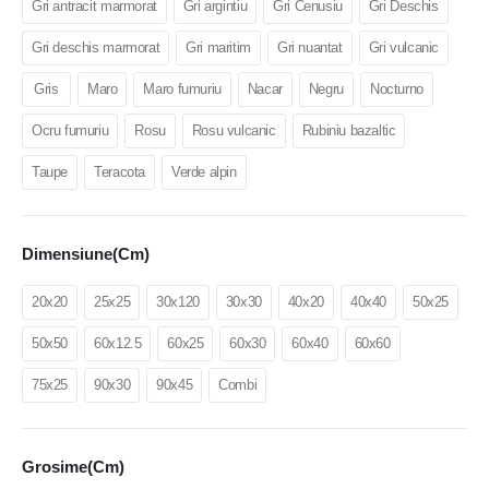
Gri antracit marmorat
Gri argintiu
Gri Cenusiu
Gri Deschis
Gri deschis marmorat
Gri maritim
Gri nuantat
Gri vulcanic
Gris
Maro
Maro fumuriu
Nacar
Negru
Nocturno
Ocru fumuriu
Rosu
Rosu vulcanic
Rubiniu bazaltic
Taupe
Teracota
Verde alpin
Dimensiune(cm)
20x20
25x25
30x120
30x30
40x20
40x40
50x25
50x50
60x12.5
60x25
60x30
60x40
60x60
75x25
90x30
90x45
Combi
Grosime(cm)