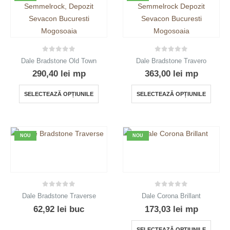
multe
variații.
Opțiunile
pot
fi
0
out of 5
0
out of 5
Dale Bradstone Old Town
Dale Bradstone Travero
alese
290,40
lei
mp
363,00
lei
mp
în
pagina
Acest
Acest
SELECTEAZĂ OPȚIUNILE
SELECTEAZĂ OPȚIUNILE
produsului.
produs
produ
are
are
mai
mai
NOU
NOU
multe
multe
variații.
variații
Opțiunile
Opțiun
pot
pot
fi
fi
0
out of 5
0
out of 5
Dale Bradstone Traverse
Dale Corona Brillant
alese
alese
62,92
lei
buc
173,03
lei
mp
în
în
Acest
pagina
pagin
SELECTEAZĂ OPȚIUNILE