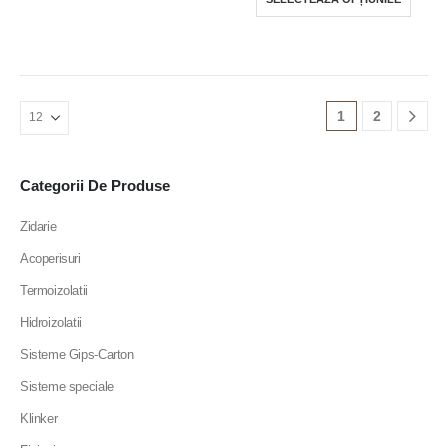
produ
produsului.
produs
are
mai
multe
variații
1
2
Opțiun
pot
fi
Categorii De Produse
alese
Zidarie
în
pagin
Acoperisuri
produs
Termoizolatii
Hidroizolatii
Sisteme Gips-Carton
Sisteme speciale
Klinker