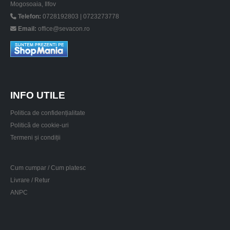
Mogosoaia, Ilfov
Telefon:
0728192803 | 0723273778
Email:
office@sevacon.ro
INFO UTILE
Politica de confidențialitate
Politică de cookie-uri
Termeni și condiții
Cum cumpar / Cum platesc
Livrare / Retur
ANPC