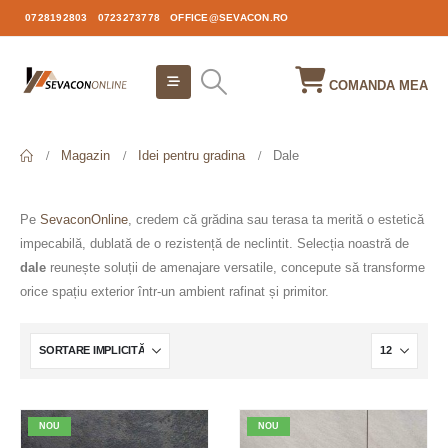
0728192803
0723273778
OFFICE@SEVACON.RO
COMANDA MEA
Magazin
Idei pentru gradina
Dale
Pe
SevaconOnline
, credem că grădina sau terasa ta merită o estetică
impecabilă, dublată de o rezistență de neclintit. Selecția noastră de
dale
reunește soluții de amenajare versatile, concepute să transforme
orice spațiu exterior într-un ambient rafinat și primitor.
NOU
NOU