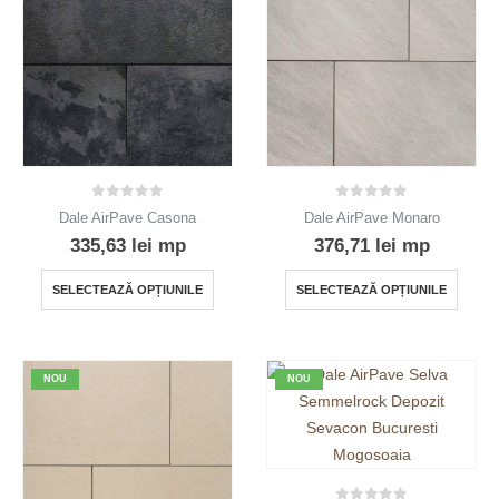
0
out of 5
0
out of 5
Dale AirPave Casona
Dale AirPave Monaro
335,63
lei
mp
376,71
lei
mp
Acest
Acest
SELECTEAZĂ OPȚIUNILE
SELECTEAZĂ OPȚIUNILE
produs
produ
are
are
mai
mai
NOU
NOU
multe
multe
variații.
variații
Opțiunile
Opțiun
pot
pot
fi
fi