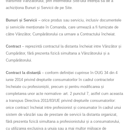
transmite Vânzătorului, prin intermediul Site-ului intenția sa de a
achiziționa Bunuri și Servicii de pe Site.
Bunuri și Servicii
– orice produs sau serviciu, inclusiv documentele
și serviciile menționate în Comanda, care urmează a fi furnizate de
către Vânzător, Cumpărătorului ca urmare a Contractului încheiat.
Contract
– reprezintă contractul la distanta încheiat intre Vânzător și
Cumpărător, fără prezenta fizică simultana a Vânzătorului și a
Cumpărătorului.
Contract la distanță
– conform definiției cuprinse în OUG 34 din 4
iunie 2014 privind drepturile consumatorilor în cadrul contractelor
încheiate cu profesioniștii, precum și pentru modificarea și
completarea unor acte normative- art. 2 punctul 7, astfel cum aceasta
a transpus Directiva 2011/83/UE privind drepturile consumatorilor:
orice contract încheiat intre profesionist și consumator în cadrul unui
sistem de vânzări sau de prestare de servicii la distanta organizat,
fără prezenta fizică simultana a profesionistului și a consumatorului,
cu utilizarea exclusiva a unuia sau a mai multor mijloace de