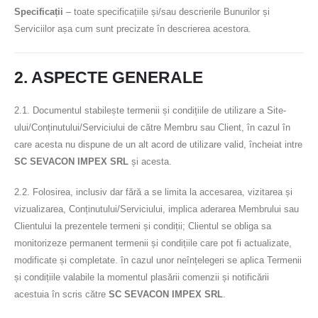
Specificații
– toate specificațiile și/sau descrierile Bunurilor și
Serviciilor așa cum sunt precizate în descrierea acestora.
2. ASPECTE GENERALE
2.1. Documentul stabilește termenii și condițiile de utilizare a Site-
ului/Conținutului/Serviciului de către Membru sau Client, în cazul în
care acesta nu dispune de un alt acord de utilizare valid, încheiat intre
SC SEVACON IMPEX SRL
și acesta.
2.2. Folosirea, inclusiv dar fără a se limita la accesarea, vizitarea și
vizualizarea, Conținutului/Serviciului, implica aderarea Membrului sau
Clientului la prezentele termeni și condiții; Clientul se obliga sa
monitorizeze permanent termenii și condițiile care pot fi actualizate,
modificate și completate. în cazul unor neînțelegeri se aplica Termenii
și condițiile valabile la momentul plasării comenzii și notificării
acestuia în scris către
SC SEVACON IMPEX SRL
.