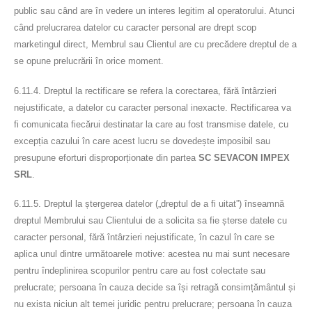
public sau când are în vedere un interes legitim al operatorului. Atunci
când prelucrarea datelor cu caracter personal are drept scop
marketingul direct, Membrul sau Clientul are cu precădere dreptul de a
se opune prelucrării în orice moment.
6.11.4. Dreptul la rectificare se refera la corectarea, fără întârzieri
nejustificate, a datelor cu caracter personal inexacte. Rectificarea va
fi comunicata fiecărui destinatar la care au fost transmise datele, cu
excepția cazului în care acest lucru se dovedește imposibil sau
presupune eforturi disproporționate din partea
SC SEVACON IMPEX
SRL
.
6.11.5. Dreptul la ștergerea datelor („dreptul de a fi uitat”) înseamnă
dreptul Membrului sau Clientului de a solicita sa fie șterse datele cu
caracter personal, fără întârzieri nejustificate, în cazul în care se
aplica unul dintre următoarele motive: acestea nu mai sunt necesare
pentru îndeplinirea scopurilor pentru care au fost colectate sau
prelucrate; persoana în cauza decide sa își retragă consimțământul și
nu exista niciun alt temei juridic pentru prelucrare; persoana în cauza