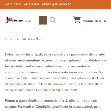
0728192803
0723273778
OFFICE@SEVACON.RO
COMANDA MEA
Termeni și condiții
Folosirea, inclusiv vizitarea și cumpărarea produselor de pe site-
ul
www.sevacononline.ro
, presupune acceptarea în totalitate și de
fiecare data când accesați site-ul nostru, a termenilor și
condițiilor sub care sunt furnizate aceste servicii și produse.
Vă
invitam sa citiți cu atenție acest document și cele adiacente (
Politică
de confidențialitate
și
Politică de cookie-uri
) pentru a fi în cunoștință
de cauza în momentul în care finalizați o comandă.
Pentru a putea finaliza o cerere de ofertă, clientul trebuie sa
accepte Termenii și Condițiile specificate în acest capitol, prin