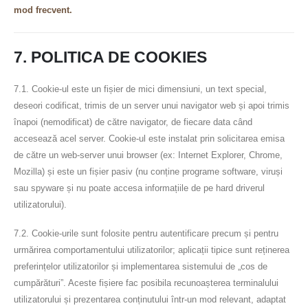
mod frecvent.
7. POLITICA DE COOKIES
7.1. Cookie-ul este un fișier de mici dimensiuni, un text special,
deseori codificat, trimis de un server unui navigator web și apoi trimis
înapoi (nemodificat) de către navigator, de fiecare data când
accesează acel server. Cookie-ul este instalat prin solicitarea emisa
de către un web-server unui browser (ex: Internet Explorer, Chrome,
Mozilla) și este un fișier pasiv (nu conține programe software, viruși
sau spyware și nu poate accesa informațiile de pe hard driverul
utilizatorului).
7.2. Cookie-urile sunt folosite pentru autentificare precum și pentru
urmărirea comportamentului utilizatorilor; aplicații tipice sunt reținerea
preferințelor utilizatorilor și implementarea sistemului de „cos de
cumpărături”. Aceste fișiere fac posibila recunoașterea terminalului
utilizatorului și prezentarea conținutului într-un mod relevant, adaptat