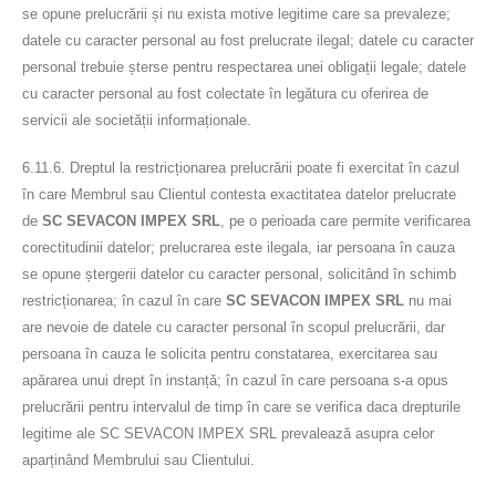
se opune prelucrării și nu exista motive legitime care sa prevaleze;
datele cu caracter personal au fost prelucrate ilegal; datele cu caracter
personal trebuie șterse pentru respectarea unei obligații legale; datele
cu caracter personal au fost colectate în legătura cu oferirea de
servicii ale societății informaționale.
6.11.6. Dreptul la restricționarea prelucrării poate fi exercitat în cazul
în care Membrul sau Clientul contesta exactitatea datelor prelucrate
de
SC SEVACON IMPEX SRL
, pe o perioada care permite verificarea
corectitudinii datelor; prelucrarea este ilegala, iar persoana în cauza
se opune ștergerii datelor cu caracter personal, solicitând în schimb
restricționarea; în cazul în care
SC SEVACON IMPEX SRL
nu mai
are nevoie de datele cu caracter personal în scopul prelucrării, dar
persoana în cauza le solicita pentru constatarea, exercitarea sau
apărarea unui drept în instanță; în cazul în care persoana s-a opus
prelucrării pentru intervalul de timp în care se verifica daca drepturile
legitime ale SC SEVACON IMPEX SRL prevalează asupra celor
aparținând Membrului sau Clientului.