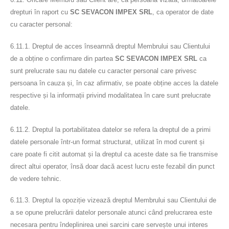
drepturi în raport cu
SC SEVACON IMPEX SRL
, ca operator de date
cu caracter personal:
6.11.1. Dreptul de acces înseamnă dreptul Membrului sau Clientului
de a obține o confirmare din partea
SC SEVACON IMPEX SRL
ca
sunt prelucrate sau nu datele cu caracter personal care privesc
persoana în cauza și, în caz afirmativ, se poate obține acces la datele
respective și la informații privind modalitatea în care sunt prelucrate
datele.
6.11.2. Dreptul la portabilitatea datelor se refera la dreptul de a primi
datele personale într-un format structurat, utilizat în mod curent și
care poate fi citit automat și la dreptul ca aceste date sa fie transmise
direct altui operator, însă doar dacă acest lucru este fezabil din punct
de vedere tehnic.
6.11.3. Dreptul la opoziție vizează dreptul Membrului sau Clientului de
a se opune prelucrării datelor personale atunci când prelucrarea este
necesara pentru îndeplinirea unei sarcini care servește unui interes