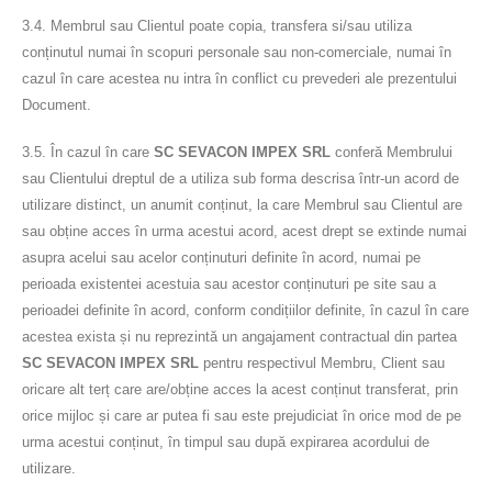
3.4. Membrul sau Clientul poate copia, transfera si/sau utiliza
conținutul numai în scopuri personale sau non-comerciale, numai în
cazul în care acestea nu intra în conflict cu prevederi ale prezentului
Document.
3.5. În cazul în care
SC SEVACON IMPEX SRL
conferă Membrului
sau Clientului dreptul de a utiliza sub forma descrisa într-un acord de
utilizare distinct, un anumit conținut, la care Membrul sau Clientul are
sau obține acces în urma acestui acord, acest drept se extinde numai
asupra acelui sau acelor conținuturi definite în acord, numai pe
perioada existentei acestuia sau acestor conținuturi pe site sau a
perioadei definite în acord, conform condițiilor definite, în cazul în care
acestea exista și nu reprezintă un angajament contractual din partea
SC SEVACON IMPEX SRL
pentru respectivul Membru, Client sau
oricare alt terț care are/obține acces la acest conținut transferat, prin
orice mijloc și care ar putea fi sau este prejudiciat în orice mod de pe
urma acestui conținut, în timpul sau după expirarea acordului de
utilizare.