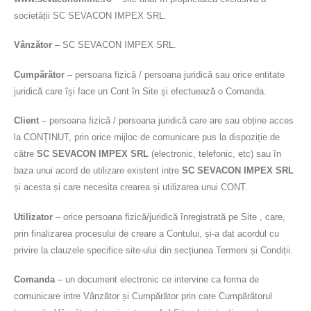
societății SC SEVACON IMPEX SRL.
Vânzător
– SC SEVACON IMPEX SRL.
Cumpărător
– persoana fizică / persoana juridică sau orice entitate
juridică care își face un Cont în Site și efectuează o Comanda.
Client
– persoana fizică / persoana juridică care are sau obține acces
la CONȚINUT, prin orice mijloc de comunicare pus la dispoziție de
către
SC SEVACON IMPEX SRL
(electronic, telefonic, etc) sau în
baza unui acord de utilizare existent intre
SC SEVACON IMPEX SRL
și acesta și care necesita crearea și utilizarea unui CONT.
Utilizator
– orice persoana fizică/juridică înregistrată pe Site , care,
prin finalizarea procesului de creare a Contului, și-a dat acordul cu
privire la clauzele specifice site-ului din secțiunea Termeni și Condiții.
Comanda
– un document electronic ce intervine ca forma de
comunicare intre Vânzător și Cumpărător prin care Cumpărătorul