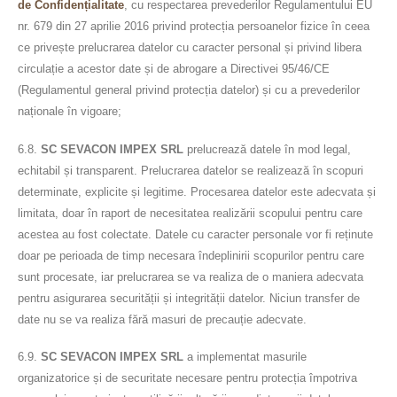
de Confidențialitate
, cu respectarea prevederilor Regulamentului EU
nr. 679 din 27 aprilie 2016 privind protecția persoanelor fizice în ceea
ce privește prelucrarea datelor cu caracter personal și privind libera
circulație a acestor date și de abrogare a Directivei 95/46/CE
(Regulamentul general privind protecția datelor) și cu a prevederilor
naționale în vigoare;
6.8.
SC SEVACON IMPEX SRL
prelucrează datele în mod legal,
echitabil și transparent. Prelucrarea datelor se realizează în scopuri
determinate, explicite și legitime. Procesarea datelor este adecvata și
limitata, doar în raport de necesitatea realizării scopului pentru care
acestea au fost colectate. Datele cu caracter personale vor fi reținute
doar pe perioada de timp necesara îndeplinirii scopurilor pentru care
sunt procesate, iar prelucrarea se va realiza de o maniera adecvata
pentru asigurarea securității și integrității datelor. Niciun transfer de
date nu se va realiza fără masuri de precauție adecvate.
6.9.
SC SEVACON IMPEX SRL
a implementat masurile
organizatorice și de securitate necesare pentru protecția împotriva