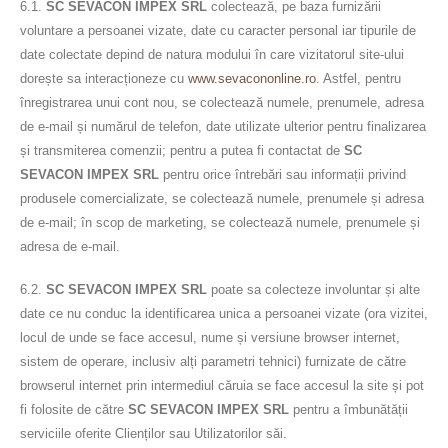
6.1.
SC SEVACON IMPEX SRL
colectează, pe baza furnizării
voluntare a persoanei vizate, date cu caracter personal iar tipurile de
date colectate depind de natura modului în care vizitatorul site-ului
dorește sa interacționeze cu
www.sevacononline.ro
. Astfel, pentru
înregistrarea unui cont nou, se colectează numele, prenumele, adresa
de e-mail și numărul de telefon, date utilizate ulterior pentru finalizarea
și transmiterea comenzii; pentru a putea fi contactat de
SC
SEVACON IMPEX SRL
pentru orice întrebări sau informații privind
produsele comercializate, se colectează numele, prenumele și adresa
de e-mail; în scop de marketing, se colectează numele, prenumele și
adresa de e-mail.
6.2.
SC SEVACON IMPEX SRL
poate sa colecteze involuntar și alte
date ce nu conduc la identificarea unica a persoanei vizate (ora vizitei,
locul de unde se face accesul, nume și versiune browser internet,
sistem de operare, inclusiv alți parametri tehnici) furnizate de către
browserul internet prin intermediul căruia se face accesul la site și pot
fi folosite de către
SC SEVACON IMPEX SRL
pentru a îmbunătății
serviciile oferite Clienților sau Utilizatorilor săi.