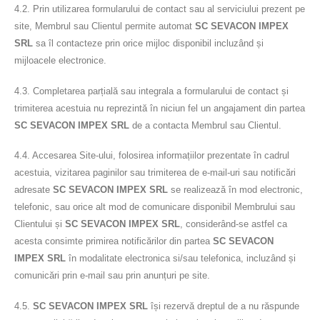
4.2. Prin utilizarea formularului de contact sau al serviciului prezent pe
site, Membrul sau Clientul permite automat
SC SEVACON IMPEX
SRL
sa îl contacteze prin orice mijloc disponibil incluzând și
mijloacele electronice.
4.3. Completarea parțială sau integrala a formularului de contact și
trimiterea acestuia nu reprezintă în niciun fel un angajament din partea
SC SEVACON IMPEX SRL
de a contacta Membrul sau Clientul.
4.4. Accesarea Site-ului, folosirea informațiilor prezentate în cadrul
acestuia, vizitarea paginilor sau trimiterea de e-mail-uri sau notificări
adresate
SC SEVACON IMPEX SRL
se realizează în mod electronic,
telefonic, sau orice alt mod de comunicare disponibil Membrului sau
Clientului și
SC SEVACON IMPEX SRL
, considerând-se astfel ca
acesta consimte primirea notificărilor din partea
SC SEVACON
IMPEX SRL
în modalitate electronica si/sau telefonica, incluzând și
comunicări prin e-mail sau prin anunțuri pe site.
4.5.
SC SEVACON IMPEX SRL
își rezervă dreptul de a nu răspunde