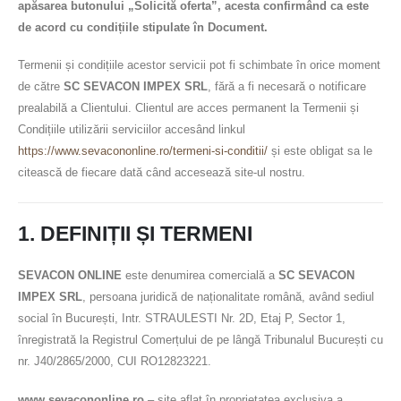
apăsarea butonului „Solicită oferta”, acesta confirmând ca este
de acord cu condițiile stipulate în Document.
Termenii și condițiile acestor servicii pot fi schimbate în orice moment
de către
SC SEVACON IMPEX SRL
, fără a fi necesară o notificare
prealabilă a Clientului. Clientul are acces permanent la Termenii și
Condițiile utilizării serviciilor accesând linkul
https://www.sevacononline.ro/termeni-si-conditii/
și este obligat sa le
citească de fiecare dată când accesează site-ul nostru.
1. DEFINIȚII ȘI TERMENI
SEVACON ONLINE
este denumirea comercială a
SC SEVACON
IMPEX SRL
, persoana juridică de naționalitate română, având sediul
social în București, Intr. STRAULESTI Nr. 2D, Etaj P, Sector 1,
înregistrată la Registrul Comerțului de pe lângă Tribunalul București cu
nr. J40/2865/2000, CUI RO12823221.
www.sevacononline.ro
– site aflat în proprietatea exclusiva a