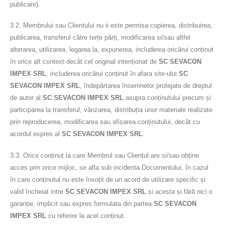
publicare).
3.2. Membrului sau Clientului nu ii este permisa copierea, distribuirea,
publicarea, transferul către terțe părți, modificarea si/sau altfel
alterarea, utilizarea, legarea la, expunerea, includerea oricărui conținut
în orice alt context decât cel original intenționat de
SC SEVACON
IMPEX SRL
, includerea oricărui conținut în afara site-ului
SC
SEVACON IMPEX SRL
, îndepărtarea însemnelor protejate de dreptul
de autor al
SC SEVACON IMPEX SRL
asupra conținutului precum și
participarea la transferul, vânzarea, distribuția unor materiale realizate
prin reproducerea, modificarea sau afișarea conținutului, decât cu
acordul expres al
SC SEVACON IMPEX SRL
.
3.3. Orice conținut la care Membrul sau Clientul are si/sau obține
acces prin orice mijloc, se afla sub incidenta Documentului, în cazul
în care conținutul nu este însoțit de un acord de utilizare specific și
valid încheiat intre
SC SEVACON IMPEX SRL
și acesta și fără nici o
garanție, implicit sau expres formulata din partea
SC SEVACON
IMPEX SRL
cu referire la acel conținut.