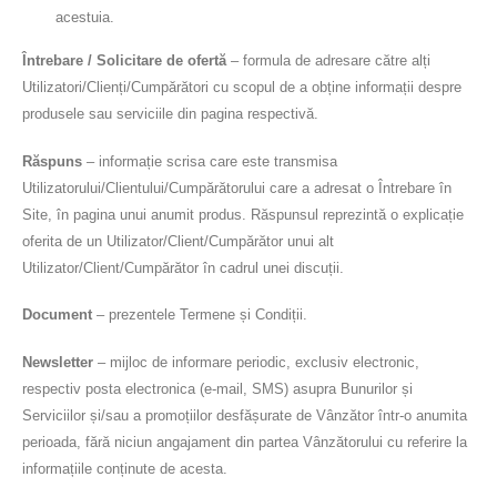
acestuia.
Întrebare / Solicitare de ofertă
– formula de adresare către alți
Utilizatori/Clienți/Cumpărători cu scopul de a obține informații despre
produsele sau serviciile din pagina respectivă.
Răspuns
– informație scrisa care este transmisa
Utilizatorului/Clientului/Cumpărătorului care a adresat o Întrebare în
Site, în pagina unui anumit produs. Răspunsul reprezintă o explicație
oferita de un Utilizator/Client/Cumpărător unui alt
Utilizator/Client/Cumpărător în cadrul unei discuții.
Document
– prezentele Termene și Condiții.
Newsletter
– mijloc de informare periodic, exclusiv electronic,
respectiv posta electronica (e-mail, SMS) asupra Bunurilor și
Serviciilor și/sau a promoțiilor desfășurate de Vânzător într-o anumita
perioada, fără niciun angajament din partea Vânzătorului cu referire la
informațiile conținute de acesta.