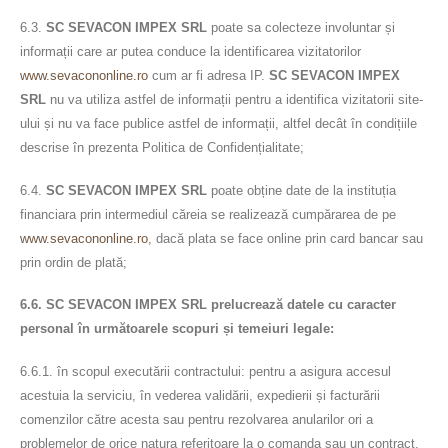
6.3.
SC SEVACON IMPEX SRL
poate sa colecteze involuntar și
informații care ar putea conduce la identificarea vizitatorilor
www.sevacononline.ro
cum ar fi adresa IP.
SC SEVACON IMPEX
SRL
nu va utiliza astfel de informații pentru a identifica vizitatorii site-
ului și nu va face publice astfel de informații, altfel decât în condițiile
descrise în prezenta Politica de Confidențialitate;
6.4.
SC SEVACON IMPEX SRL
poate obține date de la instituția
financiara prin intermediul căreia se realizează cumpărarea de pe
www.sevacononline.ro
, dacă plata se face online prin card bancar sau
prin ordin de plată;
6.6. SC SEVACON IMPEX SRL prelucrează datele cu caracter
personal în următoarele scopuri și temeiuri legale:
6.6.1. în scopul executării contractului: pentru a asigura accesul
acestuia la serviciu, în vederea validării, expedierii și facturării
comenzilor către acesta sau pentru rezolvarea anularilor ori a
problemelor de orice natura referitoare la o comanda sau un contract,