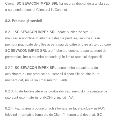
Clienți,
SC SEVACON IMPEX SRL
își rezerva dreptul de a anula sau
a suspenda accesul Clientului la Conținut.
8.2. Produse și servicii
8.2.1.
SC SEVACON IMPEX SRL
poate publica pe site-ul
www.sevacononline.ro
informații despre produse, servicii si/sau
promoții practicate de către acesta sau de către oricare alt terț cu care
SC SEVACON IMPEX SRL
are încheiate contracte sau acorduri de
parteneriat, într-o anumita perioada și în limita stocului disponibil.
8.2.2.
SC SEVACON IMPEX SRL
poate limita capacitatea de
achizitoare a unor produse sau servicii disponibile pe site la un
moment dat, unuia sau mai multor Clienți.
8.2.3. Toate tarifele aferente produselor sau serviciilor prezentate pe
site sunt exprimate în lei (RON) și includ TVA.
8.2.4. Facturarea produselor achiziționate se face exclusiv în RON
folosind informațiile furnizate de Client în formularul destinat.
SC