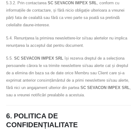
5.3.2. Prin contactarea
SC SEVACON IMPEX SRL
, conform cu
informațiile de contactare, și fără nicio obligație ulterioara a vreunei
părți fata de cealaltă sau fără ca vreo parte sa poată sa pretindă
celeilalte daune-interese.
5.4. Renunțarea la primirea newslettere-lor si/sau alertelor nu implica
renunțarea la acceptul dat pentru document.
5.5.
SC SEVACON IMPEX SRL
își rezerva dreptul de a selecționa
persoanele cărora le va trimite newslettere si/sau alerte cat și dreptul
de a elimina din baza sa de date orice Membru sau Client care și-a
exprimat anterior consimțământul de a primi newslettere si/sau alerte,
fără nici un angajament ulterior din partea
SC SEVACON IMPEX SRL
,
sau a vreunei notificări prealabile a acestuia.
6. POLITICA DE
CONFIDENȚIALITATE