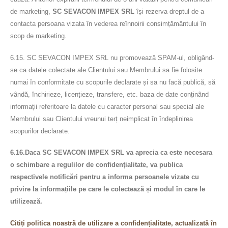
de marketing,
SC SEVACON IMPEX SRL
își rezerva dreptul de a
contacta persoana vizata în vederea reînnoirii consimțământului în
scop de marketing.
6.15. SC SEVACON IMPEX SRL nu promovează SPAM-ul, obligând-
se ca datele colectate ale Clientului sau Membrului sa fie folosite
numai în conformitate cu scopurile declarate și sa nu facă publică, să
vândă, închirieze, licențieze, transfere, etc. baza de date conținând
informații referitoare la datele cu caracter personal sau special ale
Membrului sau Clientului vreunui terț neimplicat în îndeplinirea
scopurilor declarate.
6.16.Daca SC SEVACON IMPEX SRL va aprecia ca este necesara
o schimbare a regulilor de confidențialitate, va publica
respectivele notificări pentru a informa persoanele vizate cu
privire la informațiile pe care le colectează și modul în care le
utilizează.
Citiți politica noastră de utilizare a confidențialitate, actualizată în