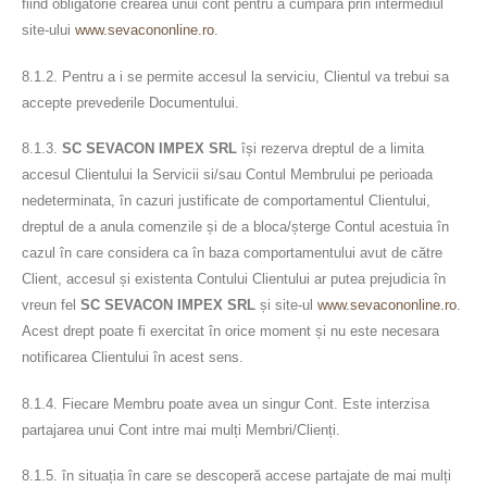
fiind obligatorie crearea unui cont pentru a cumpăra prin intermediul
site-ului
www.sevacononline.ro
.
8.1.2. Pentru a i se permite accesul la serviciu, Clientul va trebui sa
accepte prevederile Documentului.
8.1.3.
SC SEVACON IMPEX SRL
își rezerva dreptul de a limita
accesul Clientului la Servicii si/sau Contul Membrului pe perioada
nedeterminata, în cazuri justificate de comportamentul Clientului,
dreptul de a anula comenzile și de a bloca/șterge Contul acestuia în
cazul în care considera ca în baza comportamentului avut de către
Client, accesul și existenta Contului Clientului ar putea prejudicia în
vreun fel
SC SEVACON IMPEX SRL
și site-ul
www.sevacononline.ro
.
Acest drept poate fi exercitat în orice moment și nu este necesara
notificarea Clientului în acest sens.
8.1.4. Fiecare Membru poate avea un singur Cont. Este interzisa
partajarea unui Cont intre mai mulți Membri/Clienți.
8.1.5. în situația în care se descoperă accese partajate de mai mulți