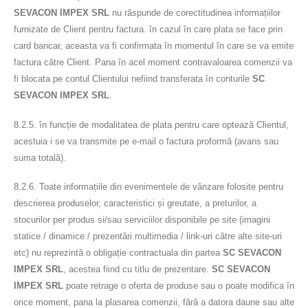
SEVACON IMPEX SRL
nu răspunde de corectitudinea informațiilor
furnizate de Client pentru factura. în cazul în care plata se face prin
card bancar, aceasta va fi confirmata în momentul în care se va emite
factura către Client. Pana în acel moment contravaloarea comenzii va
fi blocata pe contul Clientului nefiind transferata în conturile
SC
SEVACON IMPEX SRL
.
8.2.5. în funcție de modalitatea de plata pentru care optează Clientul,
acestuia i se va transmite pe e-mail o factura proformă (avans sau
suma totală).
8.2.6. Toate informațiile din evenimentele de vânzare folosite pentru
descrierea produselor, caracteristici și greutate, a preturilor, a
stocurilor per produs si/sau serviciilor disponibile pe site (imagini
statice / dinamice / prezentări multimedia / link-uri către alte site-uri
etc) nu reprezintă o obligație contractuala din partea
SC SEVACON
IMPEX SRL
, acestea fiind cu titlu de prezentare.
SC SEVACON
IMPEX SRL
poate retrage o oferta de produse sau o poate modifica în
orice moment, pana la plasarea comenzii, fără a datora daune sau alte