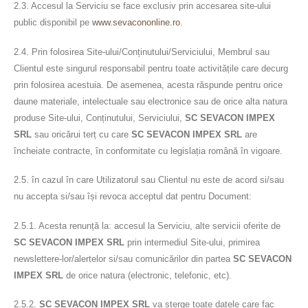
2.3. Accesul la Serviciu se face exclusiv prin accesarea site-ului
public disponibil pe
www.sevacononline.ro
.
2.4. Prin folosirea Site-ului/Conținutului/Serviciului, Membrul sau
Clientul este singurul responsabil pentru toate activitățile care decurg
prin folosirea acestuia. De asemenea, acesta răspunde pentru orice
daune materiale, intelectuale sau electronice sau de orice alta natura
produse Site-ului, Conținutului, Serviciului,
SC SEVACON IMPEX
SRL
sau oricărui terț cu care
SC SEVACON IMPEX SRL
are
încheiate contracte, în conformitate cu legislația română în vigoare.
2.5. în cazul în care Utilizatorul sau Clientul nu este de acord si/sau
nu accepta si/sau își revoca acceptul dat pentru Document:
2.5.1. Acesta renunță la: accesul la Serviciu, alte servicii oferite de
SC SEVACON IMPEX SRL
prin intermediul Site-ului, primirea
newslettere-lor/alertelor si/sau comunicărilor din partea
SC SEVACON
IMPEX SRL
de orice natura (electronic, telefonic, etc).
2.5.2.
SC SEVACON IMPEX SRL
va șterge toate datele care fac