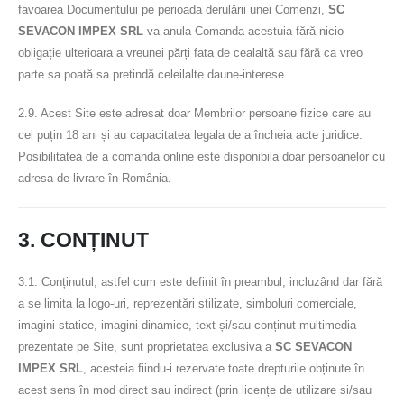
favoarea Documentului pe perioada derulării unei Comenzi,
SC
SEVACON IMPEX SRL
va anula Comanda acestuia fără nicio
obligație ulterioara a vreunei părți fata de cealaltă sau fără ca vreo
parte sa poată sa pretindă celeilalte daune-interese.
2.9. Acest Site este adresat doar Membrilor persoane fizice care au
cel puțin 18 ani și au capacitatea legala de a încheia acte juridice.
Posibilitatea de a comanda online este disponibila doar persoanelor cu
adresa de livrare în România.
3. CONȚINUT
3.1. Conținutul, astfel cum este definit în preambul, incluzând dar fără
a se limita la logo-uri, reprezentări stilizate, simboluri comerciale,
imagini statice, imagini dinamice, text și/sau conținut multimedia
prezentate pe Site, sunt proprietatea exclusiva a
SC SEVACON
IMPEX SRL
, acesteia fiindu-i rezervate toate drepturile obținute în
acest sens în mod direct sau indirect (prin licențe de utilizare si/sau