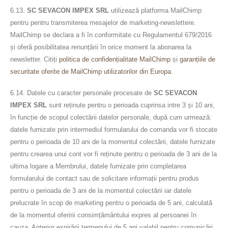
6.13.
SC SEVACON IMPEX SRL
utilizează platforma MailChimp
pentru pentru transmiterea mesajelor de marketing-newslettere.
MailChimp se declara a fi în conformitate cu Regulamentul 679/2016
și oferă posibilitatea renunțării în orice moment la abonarea la
newsletter. Citiți
politica de confidențialitate MailChimp
și
garanțiile de
securitate oferite de MailChimp utilizatorilor din Europa
.
6.14. Datele cu caracter personale procesate de
SC SEVACON
IMPEX SRL
sunt reținute pentru o perioada cuprinsa intre 3 și 10 ani,
în funcție de scopul colectării datelor personale, după cum urmează:
datele furnizate prin intermediul formularului de comanda vor fi stocate
pentru o perioada de 10 ani de la momentul colectării, datele furnizate
pentru crearea unui cont vor fi reținute pentru o perioada de 3 ani de la
ultima logare a Membrului, datele furnizate prin completarea
formularului de contact sau de solicitare informații pentru produs
pentru o perioada de 3 ani de la momentul colectării iar datele
prelucrate în scop de marketing pentru o perioada de 5 ani, calculată
de la momentul oferirii consimțământului expres al persoanei în
cauza. Anterior expirării termenului de 5 ani valabil pentru comunicări