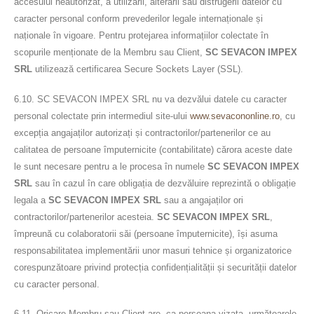
accesului neautorizat, a utilizării, alterării sau distrugerii datelor cu
caracter personal conform prevederilor legale internaționale și
naționale în vigoare. Pentru protejarea informațiilor colectate în
scopurile menționate de la Membru sau Client,
SC SEVACON IMPEX
SRL
utilizează certificarea Secure Sockets Layer (SSL).
6.10. SC SEVACON IMPEX SRL nu va dezvălui datele cu caracter
personal colectate prin intermediul site-ului
www.sevacononline.ro
, cu
excepția angajaților autorizați și contractorilor/partenerilor ce au
calitatea de persoane împuternicite (contabilitate) cărora aceste date
le sunt necesare pentru a le procesa în numele
SC SEVACON IMPEX
SRL
sau în cazul în care obligația de dezvăluire reprezintă o obligație
legala a
SC SEVACON IMPEX SRL
sau a angajaților ori
contractorilor/partenerilor acesteia.
SC SEVACON IMPEX SRL
,
împreună cu colaboratorii săi (persoane împuternicite), își asuma
responsabilitatea implementării unor masuri tehnice și organizatorice
corespunzătoare privind protecția confidențialității și securității datelor
cu caracter personal.
6.11. Oricare Membru sau Client are, ca persoana vizata, următoarele