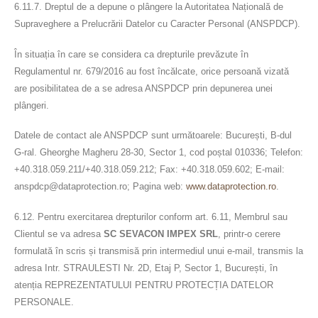
6.11.7. Dreptul de a depune o plângere la Autoritatea Națională de
Supraveghere a Prelucrării Datelor cu Caracter Personal (ANSPDCP).
În situația în care se considera ca drepturile prevăzute în
Regulamentul nr. 679/2016 au fost încălcate, orice persoană vizată
are posibilitatea de a se adresa ANSPDCP prin depunerea unei
plângeri.
Datele de contact ale ANSPDCP sunt următoarele: București, B-dul
G-ral. Gheorghe Magheru 28-30, Sector 1, cod poștal 010336; Telefon:
+40.318.059.211/+40.318.059.212; Fax: +40.318.059.602; E-mail:
anspdcp@dataprotection.ro; Pagina web:
www.dataprotection.ro
.
6.12. Pentru exercitarea drepturilor conform art. 6.11, Membrul sau
Clientul se va adresa
SC SEVACON IMPEX SRL
, printr-o cerere
formulată în scris și transmisă prin intermediul unui e-mail, transmis la
adresa Intr. STRAULESTI Nr. 2D, Etaj P, Sector 1, București, în
atenția REPREZENTATULUI PENTRU PROTECȚIA DATELOR
PERSONALE.