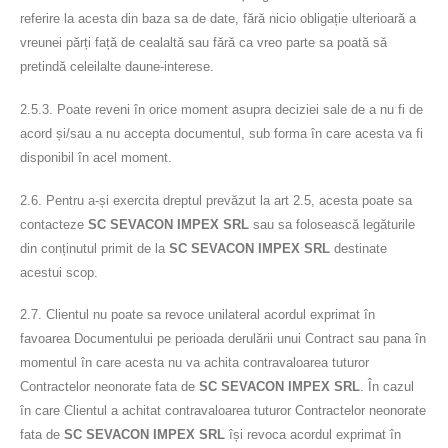
referire la acesta din baza sa de date, fără nicio obligație ulterioară a
vreunei părți față de cealaltă sau fără ca vreo parte sa poată să
pretindă celeilalte daune-interese.
2.5.3. Poate reveni în orice moment asupra deciziei sale de a nu fi de
acord și/sau a nu accepta documentul, sub forma în care acesta va fi
disponibil în acel moment.
2.6. Pentru a-și exercita dreptul prevăzut la art 2.5, acesta poate sa
contacteze
SC SEVACON IMPEX SRL
sau sa folosească legăturile
din conținutul primit de la
SC SEVACON IMPEX SRL
destinate
acestui scop.
2.7. Clientul nu poate sa revoce unilateral acordul exprimat în
favoarea Documentului pe perioada derulării unui Contract sau pana în
momentul în care acesta nu va achita contravaloarea tuturor
Contractelor neonorate fata de
SC SEVACON IMPEX SRL
. În cazul
în care Clientul a achitat contravaloarea tuturor Contractelor neonorate
fata de
SC SEVACON IMPEX SRL
își revoca acordul exprimat în