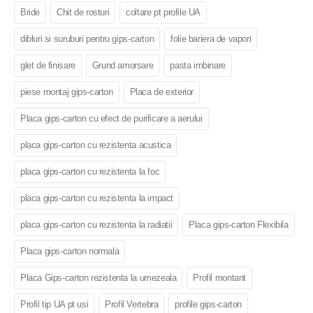
Bride
Chit de rosturi
coltare pt profile UA
dibluri si suruburi pentru gips-carton
folie bariera de vapori
glet de finisare
Grund amorsare
pasta imbinare
piese montaj gips-carton
Placa de exterior
Placa gips-carton cu efect de purificare a aerului
placa gips-carton cu rezistenta acustica
placa gips-carton cu rezistenta la foc
placa gips-carton cu rezistenta la impact
placa gips-carton cu rezistenta la radiatii
Placa gips-carton Flexibila
Placa gips-carton normala
Placa Gips-carton rezistenta la umezeala
Profil montant
Profil tip UA pt usi
Profil Vertebra
profile gips-carton