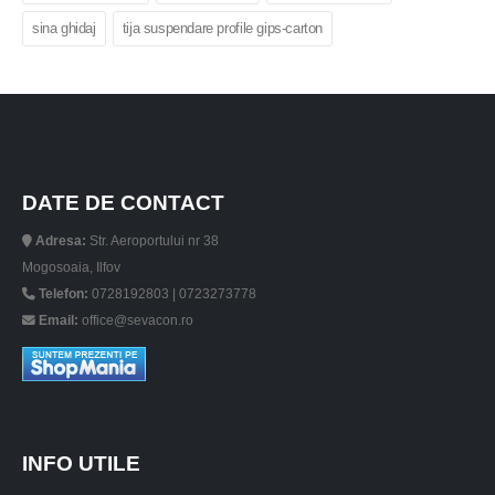
sina ghidaj
tija suspendare profile gips-carton
DATE DE CONTACT
Adresa:
Str. Aeroportului nr 38
Mogosoaia, Ilfov
Telefon:
0728192803 | 0723273778
Email:
office@sevacon.ro
INFO UTILE