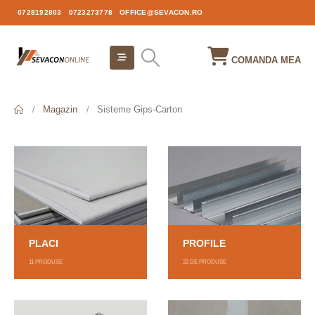
0728192803
0723273778
OFFICE@SEVACON.RO
COMANDA MEA
Magazin
Sisteme Gips-Carton
PLACI
PROFILE
11
PRODUSE
22
DE PRODUSE