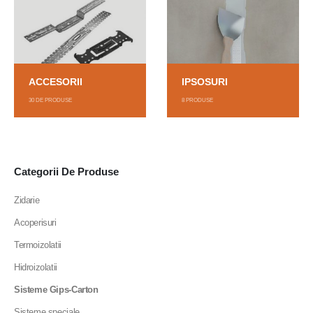
ACCESORII
IPSOSURI
30
DE PRODUSE
8
PRODUSE
Categorii De Produse
Zidarie
Acoperisuri
Termoizolatii
Hidroizolatii
Sisteme Gips-Carton
Sisteme speciale