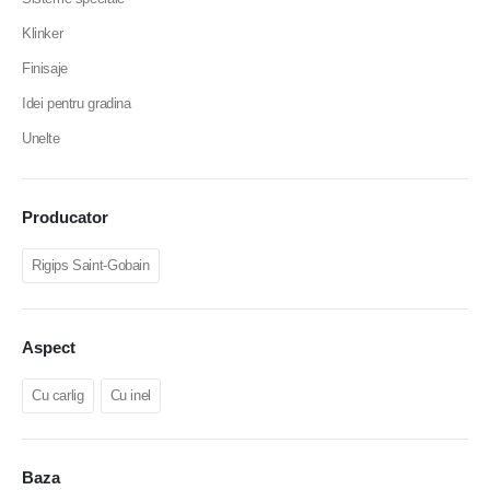
Klinker
Finisaje
Idei pentru gradina
Unelte
Producator
Rigips Saint-Gobain
Aspect
Cu carlig
Cu inel
Baza