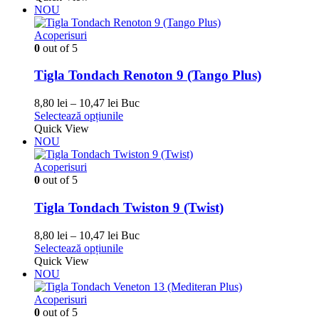
produsului.
9,86 lei
are
NOU
până
mai
la
multe
Acoperisuri
12,33 lei
variații.
0
out of 5
Opțiunile
pot
Tigla Tondach Renoton 9 (Tango Plus)
fi
alese
Interval
8,80
lei
–
10,47
lei
Buc
în
de
Acest
Selectează opțiunile
pagina
prețuri:
produs
Quick View
produsului.
8,80 lei
are
NOU
până
mai
la
multe
Acoperisuri
10,47 lei
variații.
0
out of 5
Opțiunile
pot
Tigla Tondach Twiston 9 (Twist)
fi
alese
Interval
8,80
lei
–
10,47
lei
Buc
în
de
Acest
Selectează opțiunile
pagina
prețuri:
produs
Quick View
produsului.
8,80 lei
are
NOU
până
mai
la
multe
Acoperisuri
10,47 lei
variații.
0
out of 5