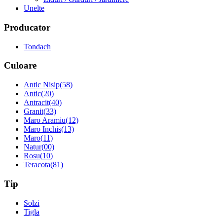
Unelte
Producator
Tondach
Culoare
Antic Nisip(58)
Antic(20)
Antracit(40)
Granit(33)
Maro Aramiu(12)
Maro Inchis(13)
Maro(11)
Natur(00)
Rosu(10)
Teracota(81)
Tip
Solzi
Tigla