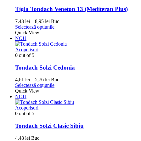
Opțiunile
pot
Tigla Tondach Veneton 13 (Mediteran Plus)
fi
alese
Interval
7,43
lei
–
8,95
lei
Buc
în
de
Acest
Selectează opțiunile
pagina
prețuri:
produs
Quick View
produsului.
7,43 lei
are
NOU
până
mai
la
multe
Acoperisuri
8,95 lei
variații.
0
out of 5
Opțiunile
pot
Tondach Solzi Cedonia
fi
alese
Interval
4,61
lei
–
5,76
lei
Buc
în
de
Acest
Selectează opțiunile
pagina
prețuri:
produs
Quick View
produsului.
4,61 lei
are
NOU
până
mai
la
multe
Acoperisuri
5,76 lei
variații.
0
out of 5
Opțiunile
pot
Tondach Solzi Clasic Sibiu
fi
alese
4,48
lei
Buc