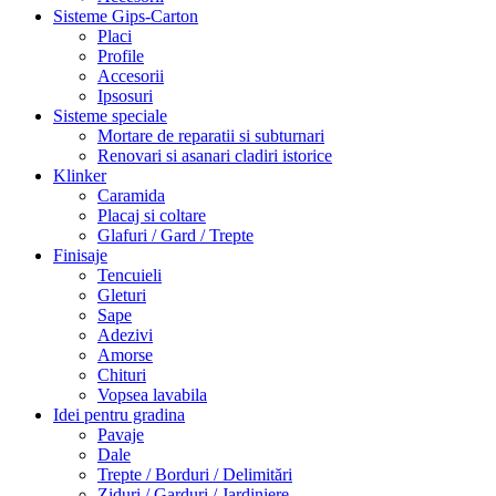
Sisteme Gips-Carton
Placi
Profile
Accesorii
Ipsosuri
Sisteme speciale
Mortare de reparatii si subturnari
Renovari si asanari cladiri istorice
Klinker
Caramida
Placaj si coltare
Glafuri / Gard / Trepte
Finisaje
Tencuieli
Gleturi
Sape
Adezivi
Amorse
Chituri
Vopsea lavabila
Idei pentru gradina
Pavaje
Dale
Trepte / Borduri / Delimitări
Ziduri / Garduri / Jardiniere