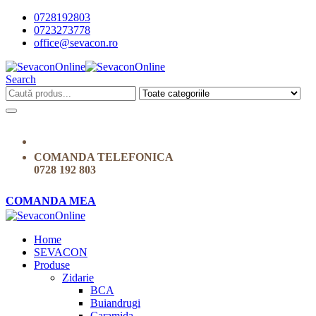
0728192803
0723273778
office@sevacon.ro
Search
COMANDA TELEFONICA
0728 192 803
COMANDA MEA
Home
SEVACON
Produse
Zidarie
BCA
Buiandrugi
Caramida