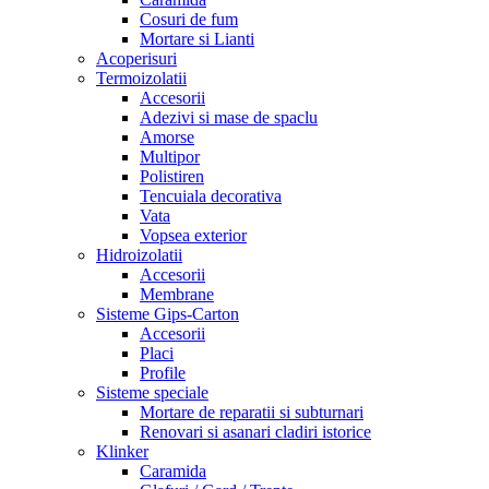
Cosuri de fum
Mortare si Lianti
Acoperisuri
Termoizolatii
Accesorii
Adezivi si mase de spaclu
Amorse
Multipor
Polistiren
Tencuiala decorativa
Vata
Vopsea exterior
Hidroizolatii
Accesorii
Membrane
Sisteme Gips-Carton
Accesorii
Placi
Profile
Sisteme speciale
Mortare de reparatii si subturnari
Renovari si asanari cladiri istorice
Klinker
Caramida