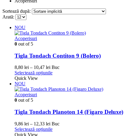
Acoperisuri
Sortează după:
Arată:
NOU
Acoperisuri
0
out of 5
Tigla Tondach Contiton 9 (Bolero)
Interval
8,80
lei
–
10,47
lei
Buc
de
Acest
Selectează opțiunile
prețuri:
produs
Quick View
8,80 lei
are
NOU
până
mai
la
multe
Acoperisuri
10,47 lei
variații.
0
out of 5
Opțiunile
pot
Tigla Tondach Planoton 14 (Figaro Deluxe)
fi
alese
Interval
9,86
lei
–
12,33
lei
Buc
în
de
Acest
Selectează opțiunile
pagina
prețuri:
produs
Quick View