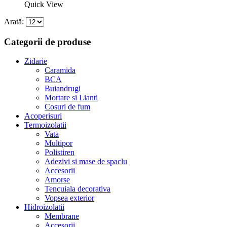
în
Quick View
pagina
produsului.
Arată:
Categorii de produse
Zidarie
Caramida
BCA
Buiandrugi
Mortare si Lianti
Cosuri de fum
Acoperisuri
Termoizolatii
Vata
Multipor
Polistiren
Adezivi si mase de spaclu
Accesorii
Amorse
Tencuiala decorativa
Vopsea exterior
Hidroizolatii
Membrane
Accesorii