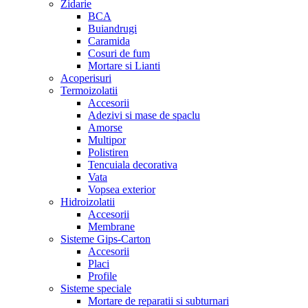
Zidarie
BCA
Buiandrugi
Caramida
Cosuri de fum
Mortare si Lianti
Acoperisuri
Termoizolatii
Accesorii
Adezivi si mase de spaclu
Amorse
Multipor
Polistiren
Tencuiala decorativa
Vata
Vopsea exterior
Hidroizolatii
Accesorii
Membrane
Sisteme Gips-Carton
Accesorii
Placi
Profile
Sisteme speciale
Mortare de reparatii si subturnari