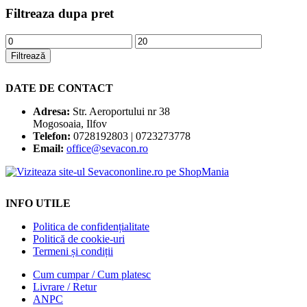
Filtreaza dupa pret
Preț
Preț
minim
maxim
Filtrează
DATE DE CONTACT
Adresa:
Str. Aeroportului nr 38
Mogosoaia, Ilfov
Telefon:
0728192803 | 0723273778
Email:
office@sevacon.ro
INFO UTILE
Politica de confidențialitate
Politică de cookie-uri
Termeni și condiții
Cum cumpar / Cum platesc
Livrare / Retur
ANPC