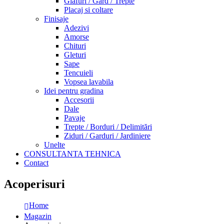
Glafuri / Gard / Trepte
Placaj si coltare
Finisaje
Adezivi
Amorse
Chituri
Gleturi
Sape
Tencuieli
Vopsea lavabila
Idei pentru gradina
Accesorii
Dale
Pavaje
Trepte / Borduri / Delimitări
Ziduri / Garduri / Jardiniere
Unelte
CONSULTANTA TEHNICA
Contact
Acoperisuri
Home
Magazin