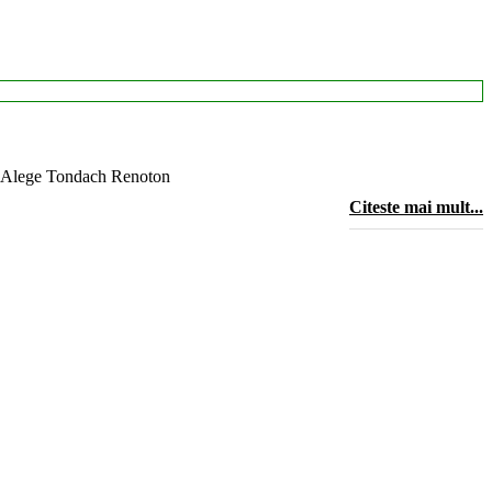
m. Alege Tondach Renoton
Citeste mai mult...