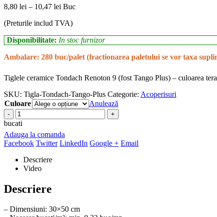
Interval
8,80
lei
–
10,47
lei
Buc
de
(Preturile includ TVA)
prețuri:
8,80 lei
Disponibilitate:
In stoc furnizor
până
la
Ambalare: 280 buc/palet (fractionarea paletului se vor taxa supl
10,47 lei
Tiglele ceramice Tondach Renoton 9 (fost Tango Plus) – culoarea ter
SKU:
Tigla-Tondach-Tango-Plus
Categorie:
Acoperisuri
Culoare
Anulează
bucati
Adauga la comanda
Facebook
Twitter
LinkedIn
Google +
Email
Descriere
Video
Descriere
– Dimensiuni: 30×50 cm