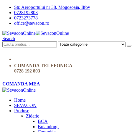
Str. Aeroportului nr 38, Mogosoaia, Ilfov
0728192803
0723273778
office@sevacon.ro
Search
COMANDA TELEFONICA
0728 192 803
COMANDA MEA
Home
SEVACON
Produse
Zidarie
BCA
Buiandrugi
Caramida