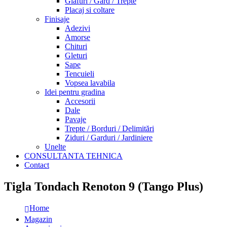
Glafuri / Gard / Trepte
Placaj si coltare
Finisaje
Adezivi
Amorse
Chituri
Gleturi
Sape
Tencuieli
Vopsea lavabila
Idei pentru gradina
Accesorii
Dale
Pavaje
Trepte / Borduri / Delimitări
Ziduri / Garduri / Jardiniere
Unelte
CONSULTANTA TEHNICA
Contact
Tigla Tondach Renoton 9 (Tango Plus)
Home
Magazin