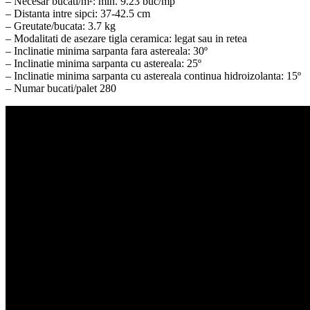
– Necesar bucati/m²: min. 9.23 buc/mp
– Distanta intre sipci: 37-42.5 cm
– Greutate/bucata: 3.7 kg
– Modalitati de asezare tigla ceramica: legat sau in retea
– Inclinatie minima sarpanta fara astereala: 30º
– Inclinatie minima sarpanta cu astereala: 25º
– Inclinatie minima sarpanta cu astereala continua hidroizolanta: 15º
– Numar bucati/palet 280