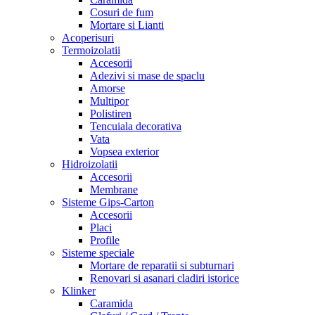
Cosuri de fum
Mortare si Lianti
Acoperisuri
Termoizolatii
Accesorii
Adezivi si mase de spaclu
Amorse
Multipor
Polistiren
Tencuiala decorativa
Vata
Vopsea exterior
Hidroizolatii
Accesorii
Membrane
Sisteme Gips-Carton
Accesorii
Placi
Profile
Sisteme speciale
Mortare de reparatii si subturnari
Renovari si asanari cladiri istorice
Klinker
Caramida