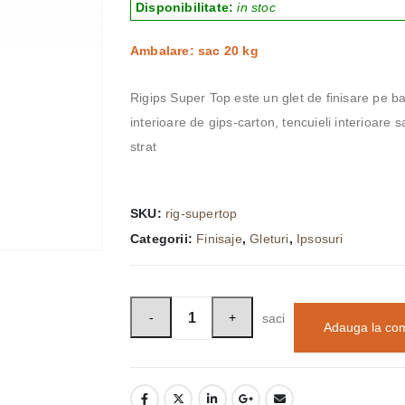
Disponibilitate:
in stoc
Ambalare: sac 20 kg
Rigips Super Top este un glet de finisare pe b
interioare de gips-carton, tencuieli interioare s
strat
SKU:
rig-supertop
Categorii:
Finisaje
,
Gleturi
,
Ipsosuri
saci
Adauga la co