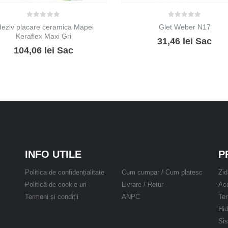
0
out of 5
0
out of 5
eziv placare ceramica Mapei
Glet Weber N17
Keraflex Maxi Gri
31,46
lei
Sac
104,06
lei
Sac
INFO UTILE
P
Politica de confidențialitate
Cum cumpar / Cum platesc
Zid
Politică de cookie-uri
Livrare / Retur
Aco
Termeni și condiții
ANPC
Ter
Hid
Si