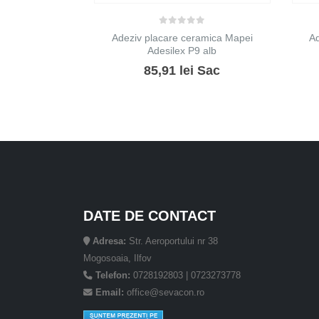
0
out of 5
Adeziv placare ceramica Mapei
Ad
Adesilex P9 alb
85,91
lei
Sac
DATE DE CONTACT
Adresa:
Str. Aeroportului nr 38
Mogosoaia, Ilfov
Telefon:
0728192803 | 0723273778
Email:
office@sevacon.ro