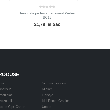
0
out of 5
Tencuiala pe baza de ciment Weber
BC15
21,78
lei
Sac
RODUSE
arie
Sisteme Speciale
perisuri
Klinker
moizolatii
Finisaje
roizolatii
Idei Pentru Gradina
steme Gips-Carton
Unelte