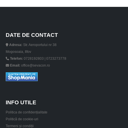
DATE DE CONTACT
Adresa:
Str. Aeroportului nr 38
Mogosoaia, Ilfov
Telefon:
0728192803 | 0723273778
Email:
office@sevacon.ro
INFO UTILE
Politica de confidențialitate
Politică de cookie-uri
Termeni și condiții