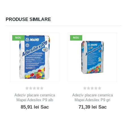
PRODUSE SIMILARE
NOU
NOU
0
out of 5
0
out of 5
Adeziv placare ceramica
Adeziv placare ceramica
Mapei Adesilex P9 alb
Mapei Adesilex P9 gri
85,91
lei
Sac
71,39
lei
Sac