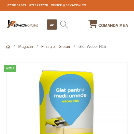
0728192803
0723273778
OFFICE@SEVACON.RO
COMANDA MEA
Magazin
Finisaje
,
Gleturi
Glet Weber N15
NOU