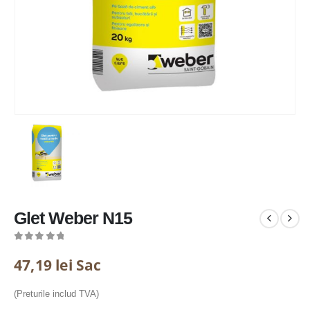
Glet Weber N15
0
out of 5
47,19
lei
Sac
(Preturile includ TVA)