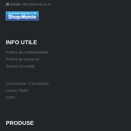
Email:
office@sevacon.ro
INFO UTILE
Politica de confidențialitate
Politică de cookie-uri
Termeni și condiții
Cum cumpar / Cum platesc
Livrare / Retur
ANPC
PRODUSE