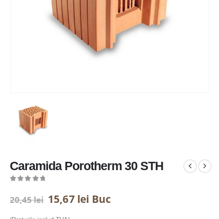
Caramida Porotherm 30 STH
0
out of 5
Prețul
Prețul
15,67
lei
Buc
20,45
lei
inițial
curent
a
este: