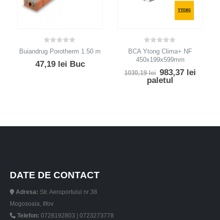
0
out of 5
0
out of 5
Buiandrug Porotherm 1.50 m
BCA Ytong Clima+ NF
450x199x599mm
47,19
lei
Buc
Prețul
Prețul
983,37
lei
1030,19
lei
inițial
curen
paletul
a
este:
fost:
983,37
1030,19 lei.
DATE DE CONTACT
Adresa:
Str. Aeroportului nr 38
Mogosoaia, Ilfov
Telefon:
0728192803 | 0723273778