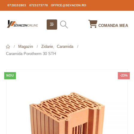
0728192803
0723273778
OFFICE@SEVACON.RO
COMANDA MEA
Magazin
Zidarie
,
Caramida
Caramida Porotherm 30 STH
NOU
-23%