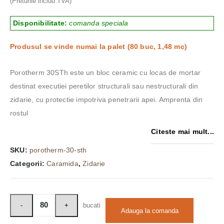
(Preturile includ TVA)
fost:
15,67 lei.
20,45 lei.
Disponibilitate:
comanda speciala
Produsul se vinde numai la palet (80 buc, 1,48 mc)
Porotherm 30STh este un bloc ceramic cu locas de mortar
destinat executiei peretilor structurali sau nestructurali din
zidarie, cu protectie impotriva penetrarii apei. Amprenta din
rostul
Citeste mai mult...
SKU:
porotherm-30-sth
Categorii:
Caramida
,
Zidarie
bucati
Adauga la comanda