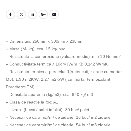
– Dimensiuni: 250mm x 300mm x 238mm
– Masa (M- kg): cca. 15 kg/ buc
– Rezistenta la compresiune (valoare medie): min 10 N/ mm2
– Conductivitate termica λ 10dry [W/m K]: 0,142 W/mK
– Rezistenta termica a peretelui R(netencuit, zidarie cu mortar
M5): 1,90 m2K/W; 2,27 m2K/W ( cu mortar termoizolant
Porotherm TM)
– Densitate aparenta (kg/m3): cca. 840 kg/ m3
– Clasa de reactie la foc: A1
– Livrare (bucati/ palet infoliat): 80 buc/ palet
– Necesar de caramizi/m² de zidarie: 16 buc/ m2 zidarie
– Necesar de caramizi/m³ de zidarie: 54 buc/ m3 zidarie