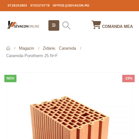
0728192803
0723273778
OFFICE@SEVACON.RO
COMANDA MEA
Magazin
Zidarie
,
Caramida
Caramida Porotherm 25 N+F
NOU
-23%