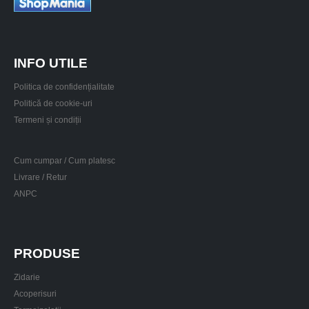
INFO UTILE
Politica de confidențialitate
Politică de cookie-uri
Termeni și condiții
Cum cumpar / Cum platesc
Livrare / Retur
ANPC
PRODUSE
Zidarie
Acoperisuri