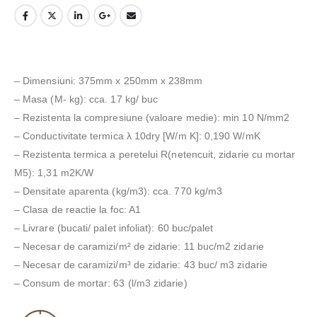
– Dimensiuni: 375mm x 250mm x 238mm
– Masa (M- kg): cca. 17 kg/ buc
– Rezistenta la compresiune (valoare medie): min 10 N/mm2
– Conductivitate termica λ 10dry [W/m K]: 0,190 W/mK
– Rezistenta termica a peretelui R(netencuit, zidarie cu mortar
M5): 1,31 m2K/W
– Densitate aparenta (kg/m3): cca. 770 kg/m3
– Clasa de reactie la foc: A1
– Livrare (bucati/ palet infoliat): 60 buc/palet
– Necesar de caramizi/m² de zidarie: 11 buc/m2 zidarie
– Necesar de caramizi/m³ de zidarie: 43 buc/ m3 zidarie
– Consum de mortar: 63 (l/m3 zidarie)