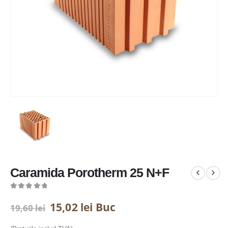
Caramida Porotherm 25 N+F
0
out of 5
Prețul
Prețul
15,02
lei
Buc
19,60
lei
inițial
curent
a
este: