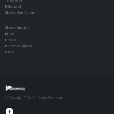
Termoizolatii
Hidroizolatii
Sisteme Gips-Carton
Sisteme Speciale
Klinker
Finisaje
Idei Pentru Gradina
Unelte
© Copyright 2024. All Rights Reserved.