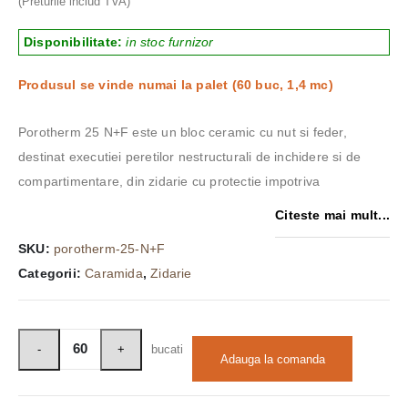
(Preturile includ TVA)
fost:
15,02 lei.
19,60 lei.
Disponibilitate:
in stoc furnizor
Produsul se vinde numai la palet (60 buc, 1,4 mc)
Porotherm 25 N+F este un bloc ceramic cu nut si feder,
destinat executiei peretilor nestructurali de inchidere si de
compartimentare, din zidarie cu protectie impotriva
Citeste mai mult...
SKU:
porotherm-25-N+F
Categorii:
Caramida
,
Zidarie
bucati
Adauga la comanda