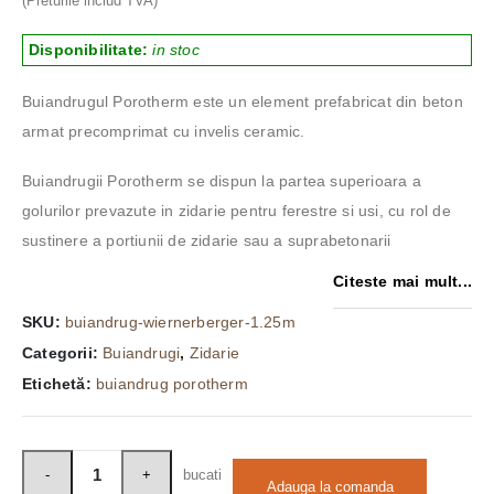
(Preturile includ TVA)
Disponibilitate:
in stoc
Buiandrugul Porotherm este un element prefabricat din beton
armat precomprimat cu invelis ceramic.
Buiandrugii Porotherm se dispun la partea superioara a
golurilor prevazute in zidarie pentru ferestre si usi, cu rol de
sustinere a portiunii de zidarie sau a suprabetonarii
Citeste mai mult...
SKU:
buiandrug-wiernerberger-1.25m
Categorii:
Buiandrugi
,
Zidarie
Etichetă:
buiandrug porotherm
bucati
Adauga la comanda