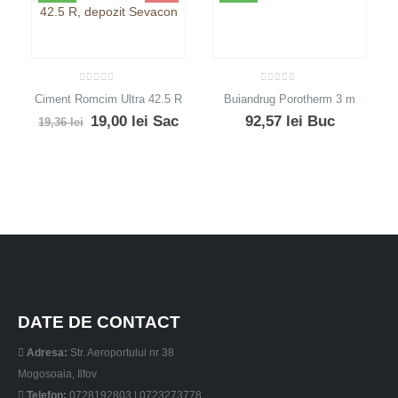
0
out of 5
0
out of 5
Ciment Romcim Ultra 42.5 R
Buiandrug Porotherm 3 m
Prețul
Prețul
19,00
lei
Sac
92,57
lei
Buc
19,36
lei
inițial
curent
a
este:
fost:
19,00 lei.
19,36 lei.
DATE DE CONTACT
Adresa:
Str. Aeroportului nr 38
Mogosoaia, Ilfov
Telefon:
0728192803 | 0723273778