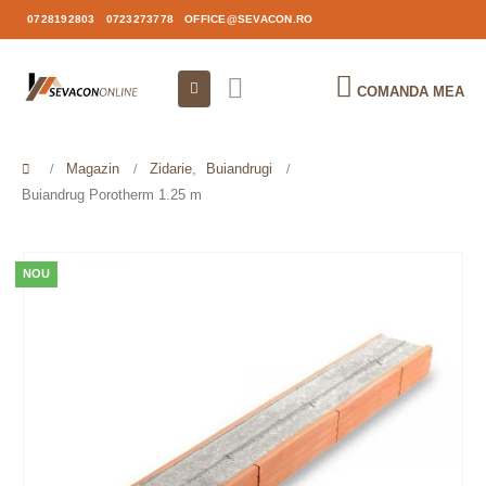
0728192803
0723273778
OFFICE@SEVACON.RO
COMANDA MEA
Magazin
Zidarie
,
Buiandrugi
Buiandrug Porotherm 1.25 m
NOU