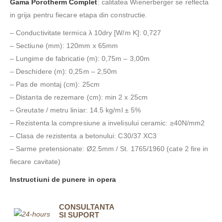
Gama Porotherm Complet
: calitatea Wienerberger se reflecta
in grija pentru fiecare etapa din constructie.
– Conductivitate termica λ 10dry [W/m K]: 0,727
– Sectiune (mm): 120mm x 65mm
– Lungime de fabricatie (m): 0,75m – 3,00m
– Deschidere (m): 0,25m – 2,50m
– Pas de montaj (cm): 25cm
– Distanta de rezemare (cm): min 2 x 25cm
– Greutate / metru liniar: 14.5 kg/ml ± 5%
– Rezistenta la compresiune a invelisului ceramic: ≥40N/mm2
– Clasa de rezistenta a betonului: C30/37 XC3
– Sarme pretensionate: Ø2.5mm / St. 1765/1960 (cate 2 fire in
fiecare cavitate)
Instructiuni de punere in opera
CONSULTANTA
SI SUPORT