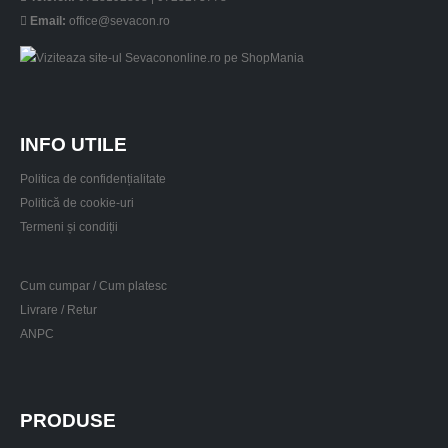
Email:
office@sevacon.ro
INFO UTILE
Politica de confidențialitate
Politică de cookie-uri
Termeni și condiții
Cum cumpar / Cum platesc
Livrare / Retur
ANPC
PRODUSE