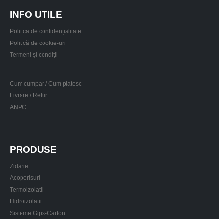
INFO UTILE
Politica de confidențialitate
Politică de cookie-uri
Termeni și condiții
Cum cumpar / Cum platesc
Livrare / Retur
ANPC
PRODUSE
Zidarie
Acoperisuri
Termoizolatii
Hidroizolatii
Sisteme Gips-Carton