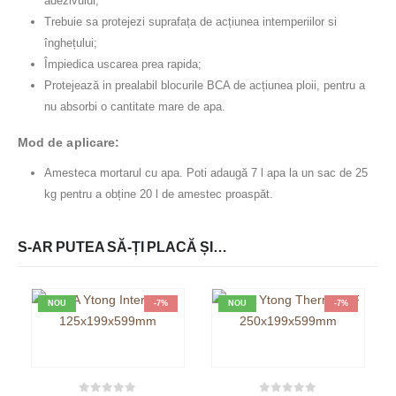
adezivului;
Trebuie sa protejezi suprafața de acțiunea intemperiilor si
înghețului;
Împiedica uscarea prea rapida;
Protejează in prealabil blocurile BCA de acțiunea ploii, pentru a
nu absorbi o cantitate mare de apa.
Mod de aplicare:
Amesteca mortarul cu apa. Poti adaugă 7 l apa la un sac de 25
kg pentru a obține 20 l de amestec proaspăt.
S-AR PUTEA SĂ-ȚI PLACĂ ȘI…
NOU
-7%
NOU
-7%