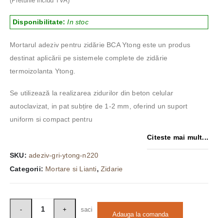
(Preturile includ TVA)
Disponibilitate:
In stoc
Mortarul adeziv pentru zidărie BCA Ytong este un produs
destinat aplicării pe sistemele complete de zidărie
termoizolanta Ytong.
Se utilizează la realizarea zidurilor din beton celular
autoclavizat, in pat subțire de 1-2 mm, oferind un suport
uniform si compact pentru
Citeste mai mult...
SKU:
adeziv-gri-ytong-n220
Categorii:
Mortare si Lianti
,
Zidarie
saci
Adauga la comanda