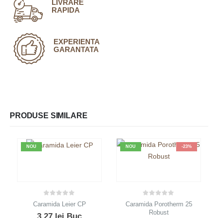
LIVRARE
RAPIDA
EXPERIENTA
GARANTATA
PRODUSE SIMILARE
NOU
NOU
-23%
0
out of 5
0
out of 5
Caramida Leier CP
Caramida Porotherm 25
Robust
3,27
lei
Buc