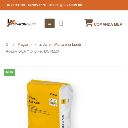
0728192803
0723273778
OFFICE@SEVACON.RO
COMANDA MEA
Magazin
Zidarie
,
Mortare si Lianti
Adeziv BCA Ytong Fix M5 N220
NOU