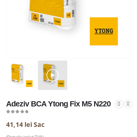
Adeziv BCA Ytong Fix M5 N220
0
out of 5
41,14
lei
Sac