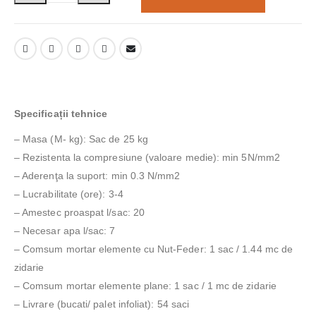
Specificații tehnice
– Masa (M- kg): Sac de 25 kg
– Rezistenta la compresiune (valoare medie): min 5N/mm2
– Aderenţa la suport: min 0.3 N/mm2
– Lucrabilitate (ore): 3-4
– Amestec proaspat l/sac: 20
– Necesar apa l/sac: 7
– Comsum mortar elemente cu Nut-Feder: 1 sac / 1.44 mc de
zidarie
– Comsum mortar elemente plane: 1 sac / 1 mc de zidarie
– Livrare (bucati/ palet infoliat): 54 saci