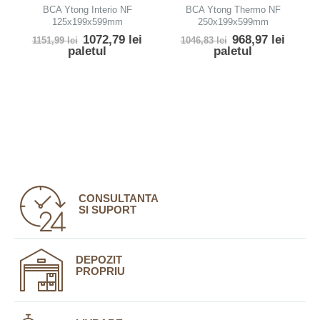
0
out of 5
0
out of 5
BCA Ytong Interio NF
BCA Ytong Thermo NF
125x199x599mm
250x199x599mm
Prețul
Prețul
Prețul
Prețul
1072,79
lei
968,97
lei
1151,99
lei
1046,83
lei
inițial
curent
inițial
curen
paletul
paletul
a
este:
a
este:
fost:
1072,79 lei.
fost:
968,97
1151,99 lei.
1046,83 lei.
CONSULTANTA
SI SUPORT
DEPOZIT
PROPRIU