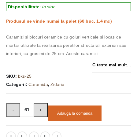
17,32 lei.
Disponibilitate:
in stoc
Produsul se vinde numai la palet (60 buc, 1,4 mc)
Caramizi si blocuri ceramice cu goluri verticale si locas de
mortar utilizate la realizarea peretilor structurali exteriori sau
interiori, cu grosimi de 25 cm. Aceste caramizi
Citeste mai mult...
SKU:
bks-25
Categorii:
Caramida
,
Zidarie
Adauga la comanda