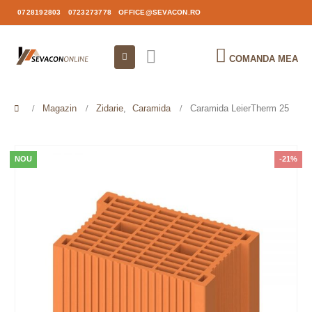
0728192803
0723273778
OFFICE@SEVACON.RO
COMANDA MEA
Magazin
Zidarie
,
Caramida
Caramida LeierTherm 25
NOU
-21%