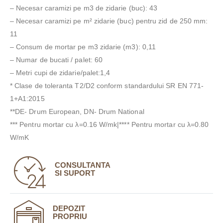
– Necesar caramizi pe m3 de zidarie (buc): 43
– Necesar caramizi pe m² zidarie (buc) pentru zid de 250 mm:
11
– Consum de mortar pe m3 zidarie (m3): 0,11
– Numar de bucati / palet: 60
– Metri cupi de zidarie/palet:1,4
* Clase de toleranta T2/D2 conform standardului SR EN 771-
1+A1:2015
**DE- Drum European, DN- Drum National
*** Pentru mortar cu λ=0.16 W/mk|**** Pentru mortar cu λ=0.80
W/mK
CONSULTANTA
SI SUPORT
DEPOZIT
PROPRIU