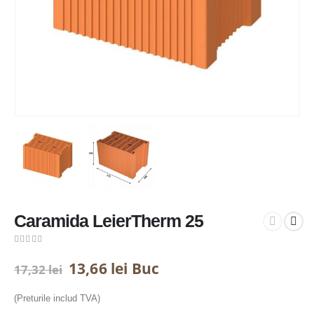
Caramida LeierTherm 25
0
out of 5
Prețul
Prețul
13,66
lei
Buc
17,32
lei
inițial
curent
a
este:
(Preturile includ TVA)
fost:
13,66 lei.