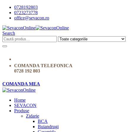
0728192803
0723273778
office@sevacon.ro
Search
COMANDA TELEFONICA
0728 192 803
COMANDA MEA
Home
SEVACON
Produse
Zidarie
BCA
Buiandrugi
Caramida