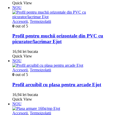
pagina
Quick View
produsului.
NOU
Accesorii
,
Termoizolatii
0
out of 5
Profil pentru muchii orizontale din PVC cu
picurator/lacrimar Ejot
16,94
lei
bucata
Quick View
NOU
Accesorii
,
Termoizolatii
0
out of 5
Profil arcuibil cu plasa pentru arcade Ejot
16,94
lei
bucata
Quick View
NOU
Accesorii
,
Termoizolatii