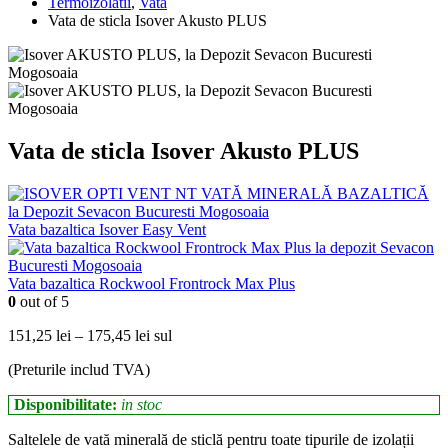
Termoizolatii
,
Vata
Vata de sticla Isover Akusto PLUS
Vata de sticla Isover Akusto PLUS
Vata bazaltica Isover Easy Vent
Vata bazaltica Rockwool Frontrock Max Plus
0
out of 5
Interval
151,25
lei
–
175,45
lei
sul
de
(Preturile includ TVA)
prețuri:
151,25 lei
Disponibilitate:
in stoc
până
la
Saltelele de vată minerală de sticlă pentru toate tipurile de izolații
175,45 lei