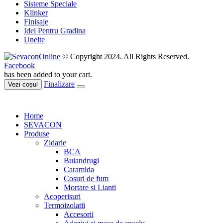
Sisteme Speciale
Klinker
Finisaje
Idei Pentru Gradina
Unelte
© Copyright 2024. All Rights Reserved.
Facebook
has been added to your cart.
Finalizare
Vezi coșul
Home
SEVACON
Produse
Zidarie
BCA
Buiandrugi
Caramida
Cosuri de fum
Mortare si Lianti
Acoperisuri
Termoizolatii
Accesorii