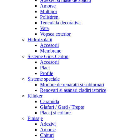
Adezivi si mase de spaclu
Amorse
Multipor
Polistiren
Tencuiala decorativa
Vata
Vopsea exterior
Hidroizolatii
Accesorii
Membrane
Sisteme Gips-Carton
Accesorii
Placi
Profile
Sisteme speciale
Mortare de reparatii si subturnari
Renovari si asanari cladiri istorice
Klinker
Caramida
Glafuri / Gard / Trepte
Placaj si coltare
Finisaje
Adezivi
Amorse
Chituri