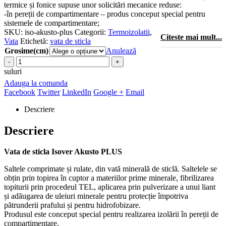
termice și fonice supuse unor solicitări mecanice reduse:
-în pereții de compartimentare – produs conceput special pentru
sistemele de compartimentare;
SKU:
iso-akusto-plus
Categorii:
Termoizolatii
,
Citeste mai mult...
Vata
Etichetă:
vata de sticla
Grosime(cm)
Anulează
suluri
Adauga la comanda
Facebook
Twitter
LinkedIn
Google +
Email
Descriere
Descriere
Vata de sticla Isover Akusto PLUS
Saltele comprimate și rulate, din vată minerală de sticlă. Saltelele se
obțin prin topirea în cuptor a materiilor prime minerale, fibrilizarea
topiturii prin procedeul TEL, aplicarea prin pulverizare a unui liant
și adăugarea de uleiuri minerale pentru protecție împotriva
pătrunderii prafului și pentru hidrofobizare.
Produsul este conceput special pentru realizarea izolării în pereții de
compartimentare.