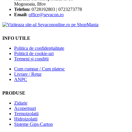
Opțiunile
Mogosoaia, Ilfov
pot
Telefon:
0728192803 | 0723273778
fi
Email:
office@sevacon.ro
alese
în
pagina
produsului.
INFO UTILE
Politica de confidențialitate
Politică de cookie-uri
Termeni și condiții
Cum cumpar / Cum platesc
Livrare / Retur
ANPC
PRODUSE
Zidarie
Acoperisuri
Termoizolatii
Hidroizolatii
Sisteme Gips-Carton