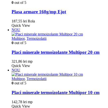
0
out of 5
Plasa armare 160g/mp Ejot
187,55
lei
Rola
Quick View
NOU
Multipor
,
Termoizolatii
0
out of 5
Placi minerale termoizolante Multipor 20 cm
321,86
lei
mp
Quick View
NOU
Multipor
,
Termoizolatii
0
out of 5
Placi minerale termoizolante Multipor 10 cm
142,78
lei
mp
Quick View