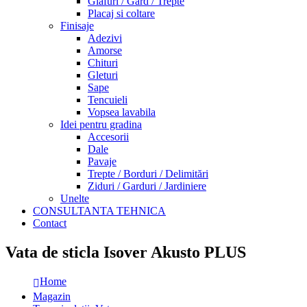
Glafuri / Gard / Trepte
Placaj si coltare
Finisaje
Adezivi
Amorse
Chituri
Gleturi
Sape
Tencuieli
Vopsea lavabila
Idei pentru gradina
Accesorii
Dale
Pavaje
Trepte / Borduri / Delimitări
Ziduri / Garduri / Jardiniere
Unelte
CONSULTANTA TEHNICA
Contact
Vata de sticla Isover Akusto PLUS
Home
Magazin