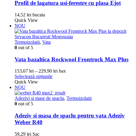
Profil de lagatura usi-ferestre cu plasa Ejot
14,52
lei
bucata
Quick View
NOU
Termoizolatii
,
Vata
0
out of 5
Vata bazaltica Rockwool Frontrock Max Plus
Interval
153,67
lei
–
229,90
lei
bax
Acest
de
Selectează opțiunile
produs
prețuri:
Quick View
are
153,67 lei
NOU
mai
până
multe
la
Adezivi si mase de spaclu
,
Termoizolatii
variații.
229,90 lei
0
out of 5
Opțiunile
pot
Adeziv si masa de spaclu pentru vata Adeziv
fi
Weber R40
alese
în
59,29
lei
Sac