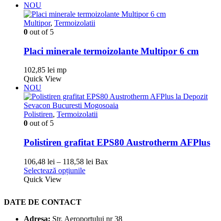
NOU
Multipor
,
Termoizolatii
0
out of 5
Placi minerale termoizolante Multipor 6 cm
102,85
lei
mp
Quick View
NOU
Polistiren
,
Termoizolatii
0
out of 5
Polistiren grafitat EPS80 Austrotherm AFPlus
Interval
106,48
lei
–
118,58
lei
Bax
Acest
de
Selectează opțiunile
produs
prețuri:
Quick View
are
106,48 lei
mai
până
DATE DE CONTACT
multe
la
variații.
118,58 lei
Adresa:
Str. Aeroportului nr 38