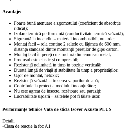
Avantaje:
Foarte bună atenuare a zgomotului (coeficient de absorbție
ridicat);
Izolare termică performantă (conductivitate termică scăzută);
Siguranță la incendiu – material incombustibil, nu arde;
Montaj facil – rola conține 2 saltele cu lățimea de 600 mm,
distanța standard dintre montanții pereților de gips-carton.
Montaj facil în pereți cu structură din lemn sau metal;
Produsul este elastic și compresibil;
Rezistență nelimitată în timp în poziție verticală;
Durată lungă de viață și stabilitate în timp a proprietăților;
Ușor de montat, netoxic;
Rezistență scăzută la trecerea vaporilor de apă;
Contribuie la protecția mediului înconjurător;
Nu este agreat de insecte, rozătoare sau paraziți;
Lucrabilitate ușoară – saltelele pot fi tăiate ușor.
Performanțe tehnice Vata de sticla Isover Akusto PLUS
Detalii
-Clasa de reacție la foc
A1