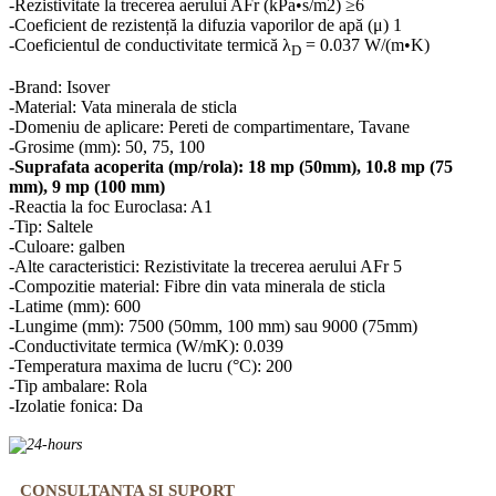
-Rezistivitate la trecerea aerului AFr (kPa•s/m2)
≥6
-Coeficient de rezistență la difuzia vaporilor de apă (μ)
1
-Coeficientul de conductivitate termică
λ
= 0.037 W/(m•K)
D
-Brand: Isover
-Material: Vata minerala de sticla
-Domeniu de aplicare: Pereti de compartimentare, Tavane
-Grosime (mm): 50, 75, 100
-Suprafata acoperita (mp/rola): 18 mp (50mm), 10.8 mp (75
mm), 9 mp (100 mm)
-Reactia la foc Euroclasa: A1
-Tip: Saltele
-Culoare: galben
-Alte caracteristici: Rezistivitate la trecerea aerului AFr 5
-Compozitie material: Fibre din vata minerala de sticla
-Latime (mm): 600
-Lungime (mm): 7500 (50mm, 100 mm) sau 9000 (75mm)
-Conductivitate termica (W/mK): 0.039
-Temperatura maxima de lucru (°C): 200
-Tip ambalare: Rola
-Izolatie fonica: Da
CONSULTANTA SI SUPORT