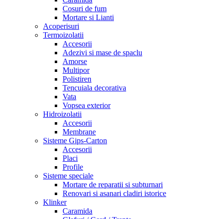
Cosuri de fum
Mortare si Lianti
Acoperisuri
Termoizolatii
Accesorii
Adezivi si mase de spaclu
Amorse
Multipor
Polistiren
Tencuiala decorativa
Vata
Vopsea exterior
Hidroizolatii
Accesorii
Membrane
Sisteme Gips-Carton
Accesorii
Placi
Profile
Sisteme speciale
Mortare de reparatii si subturnari
Renovari si asanari cladiri istorice
Klinker
Caramida