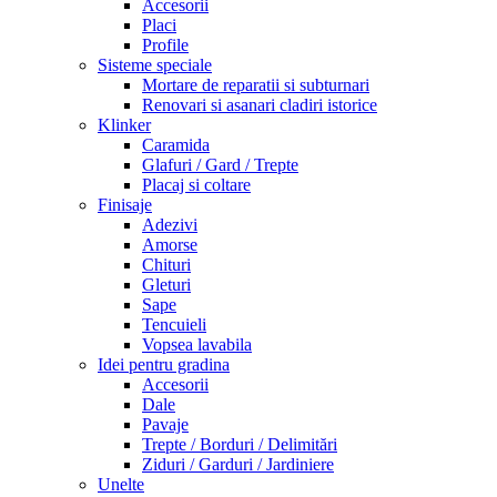
Accesorii
Placi
Profile
Sisteme speciale
Mortare de reparatii si subturnari
Renovari si asanari cladiri istorice
Klinker
Caramida
Glafuri / Gard / Trepte
Placaj si coltare
Finisaje
Adezivi
Amorse
Chituri
Gleturi
Sape
Tencuieli
Vopsea lavabila
Idei pentru gradina
Accesorii
Dale
Pavaje
Trepte / Borduri / Delimitări
Ziduri / Garduri / Jardiniere
Unelte