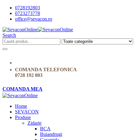
0728192803
0723273778
office@sevacon.ro
Search
COMANDA TELEFONICA
0728 192 803
COMANDA MEA
Home
SEVACON
Produse
Zidarie
BCA
Buiandrugi
Caramida