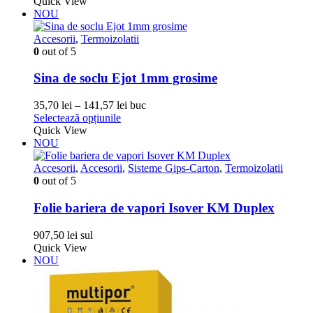
produs
prețuri:
Quick View
are
169,40 lei
NOU
mai
până
multe
la
Accesorii
,
Termoizolatii
variații.
170,61 lei
0
out of 5
Opțiunile
pot
Sina de soclu Ejot 1mm grosime
fi
alese
Interval
35,70
lei
–
141,57
lei
buc
în
Acest
de
Selectează opțiunile
pagina
produs
prețuri:
Quick View
produsului.
are
35,70 lei
NOU
mai
până
multe
la
Accesorii
,
Accesorii
,
Sisteme Gips-Carton
,
Termoizolatii
variații.
141,57 lei
0
out of 5
Opțiunile
pot
Folie bariera de vapori Isover KM Duplex
fi
alese
907,50
lei
sul
în
Quick View
pagina
NOU
produsului.