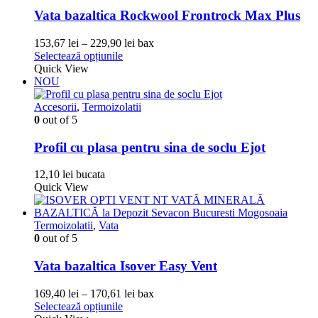
Vata bazaltica Rockwool Frontrock Max Plus
Interval
153,67
lei
–
229,90
lei
bax
Acest
de
Selectează opțiunile
produs
prețuri:
Quick View
are
153,67 lei
NOU
mai
până
multe
la
Accesorii
,
Termoizolatii
variații.
229,90 lei
0
out of 5
Opțiunile
pot
Profil cu plasa pentru sina de soclu Ejot
fi
alese
12,10
lei
bucata
în
Quick View
pagina
produsului.
Termoizolatii
,
Vata
0
out of 5
Vata bazaltica Isover Easy Vent
Interval
169,40
lei
–
170,61
lei
bax
Acest
de
Selectează opțiunile