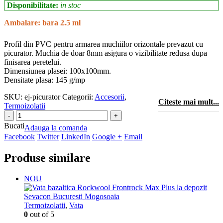
Disponibilitate:
in stoc
Ambalare: bara 2.5 ml
Profil din PVC pentru armarea muchiilor orizontale prevazut cu
picurator. Muchia de doar 8mm asigura o vizibilitate redusa dupa
finisarea peretelui.
Dimensiunea plasei: 100x100mm.
Densitate plasa: 145 g/mp
SKU:
ej-picurator
Categorii:
Accesorii
,
Citeste mai mult...
Termoizolatii
Bucati
Adauga la comanda
Facebook
Twitter
LinkedIn
Google +
Email
Produse similare
NOU
Termoizolatii
,
Vata
0
out of 5