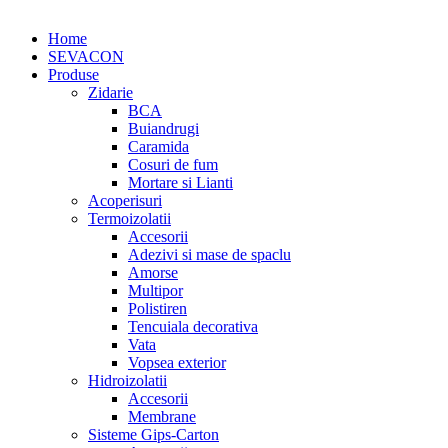
Home
SEVACON
Produse
Zidarie
BCA
Buiandrugi
Caramida
Cosuri de fum
Mortare si Lianti
Acoperisuri
Termoizolatii
Accesorii
Adezivi si mase de spaclu
Amorse
Multipor
Polistiren
Tencuiala decorativa
Vata
Vopsea exterior
Hidroizolatii
Accesorii
Membrane
Sisteme Gips-Carton