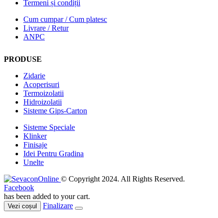
Termeni și condiții
Cum cumpar / Cum platesc
Livrare / Retur
ANPC
PRODUSE
Zidarie
Acoperisuri
Termoizolatii
Hidroizolatii
Sisteme Gips-Carton
Sisteme Speciale
Klinker
Finisaje
Idei Pentru Gradina
Unelte
© Copyright 2024. All Rights Reserved.
Facebook
has been added to your cart.
Finalizare
Vezi coșul