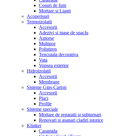
Cosuri de fum
Mortare si Lianti
Acoperisuri
Termoizolatii
Accesorii
Adezivi si mase de spaclu
Amorse
Multipor
Polistiren
Tencuiala decorativa
Vata
Vopsea exterior
Hidroizolatii
Accesorii
Membrane
Sisteme Gips-Carton
Accesorii
Placi
Profile
Sisteme speciale
Mortare de reparatii si subturnari
Renovari si asanari cladiri istorice
Klinker
Caramida