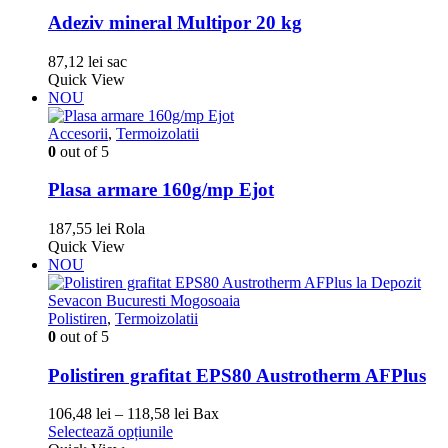
Adeziv mineral Multipor 20 kg
87,12
lei
sac
Quick View
NOU
Accesorii
,
Termoizolatii
0
out of 5
Plasa armare 160g/mp Ejot
187,55
lei
Rola
Quick View
NOU
Polistiren
,
Termoizolatii
0
out of 5
Polistiren grafitat EPS80 Austrotherm AFPlus
Interval
106,48
lei
–
118,58
lei
Bax
Acest
de
Selectează opțiunile