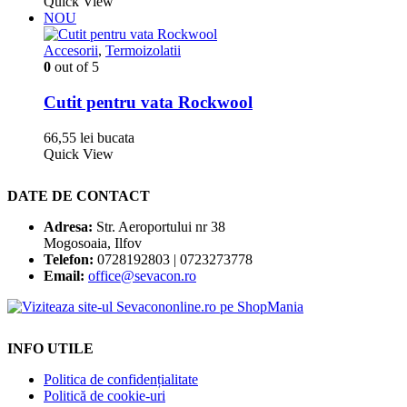
produs
prețuri:
Quick View
are
106,48 lei
NOU
mai
până
multe
la
Accesorii
,
Termoizolatii
variații.
118,58 lei
0
out of 5
Opțiunile
pot
Cutit pentru vata Rockwool
fi
alese
66,55
lei
bucata
în
Quick View
pagina
produsului.
DATE DE CONTACT
Adresa:
Str. Aeroportului nr 38
Mogosoaia, Ilfov
Telefon:
0728192803 | 0723273778
Email:
office@sevacon.ro
INFO UTILE
Politica de confidențialitate
Politică de cookie-uri