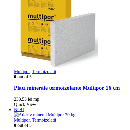
Multipor
,
Termoizolatii
0
out of 5
Placi minerale termoizolante Multipor 16 cm
233,53
lei
mp
Quick View
NOU
Multipor
,
Termoizolatii
0
out of 5