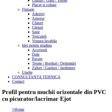
Glafuri / Gard / Trepte
Placaj si coltare
Finisaje
Adezivi
Amorse
Chituri
Gleturi
Sape
Tencuieli
Vopsea lavabila
Idei pentru gradina
Accesorii
Dale
Pavaje
Trepte / Borduri / Delimitări
Ziduri / Garduri / Jardiniere
Unelte
CONSULTANTA TEHNICA
Contact
Profil pentru muchii orizontale din PVC
cu picurator/lacrimar Ejot
Home