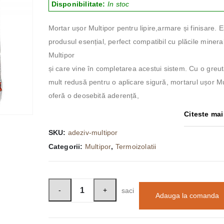
Disponibilitate:
In stoc
Mortar ușor Multipor pentru lipire,armare și finisare. E
produsul esențial, perfect compatibil cu plăcile minera
Multipor
și care vine în completarea acestui sistem. Cu o greu
mult redusă pentru o aplicare sigură, mortarul ușor Mu
oferă o deosebită aderență,
Citeste mai 
SKU:
adeziv-multipor
Categorii:
Multipor
,
Termoizolatii
saci
Adauga la comanda