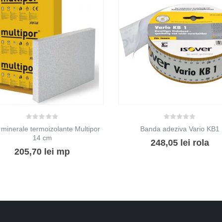
0
out of 5
0
out of 5
 minerale termoizolante Multipor
Banda adeziva Vario KB1
14 cm
248,05
lei
rola
205,70
lei
mp