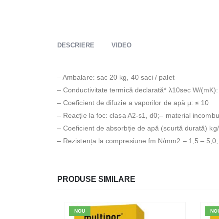
DESCRIERE
VIDEO
– Ambalare: sac 20 kg, 40 saci / palet
– Conductivitate termică declarată* λ10sec W/(mK):
– Coeficient de difuzie a vaporilor de apă μ: ≤ 10
– Reacție la foc: clasa A2-s1, d0;– material incombus
– Coeficient de absorbție de apă (scurtă durată) kg
– Rezistența la compresiune fm N/mm2 – 1,5 – 5,0;
PRODUSE SIMILARE
NOU
NO