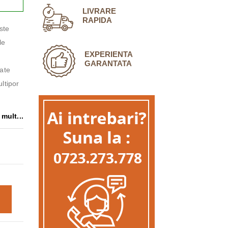
LIVRARE
RAPIDA
ste
le
EXPERIENTA
GARANTATA
tate
ltipor
mult...