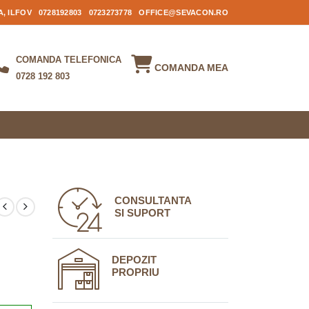
, ILFOV
0728192803
0723273778
OFFICE@SEVACON.RO
COMANDA TELEFONICA
COMANDA MEA
0728 192 803
CONSULTANTA
SI SUPORT
DEPOZIT
PROPRIU