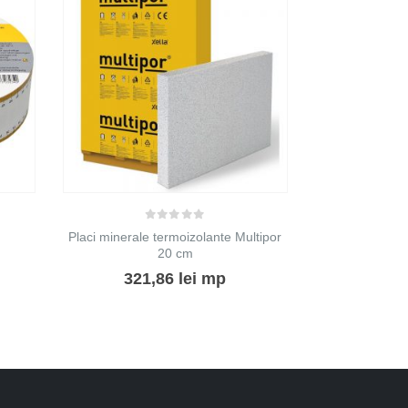
0
Vata de sticl
151,25
lei
SELECTE
0
out of 5
Placi minerale termoizolante Multipor
20 cm
321,86
lei
mp