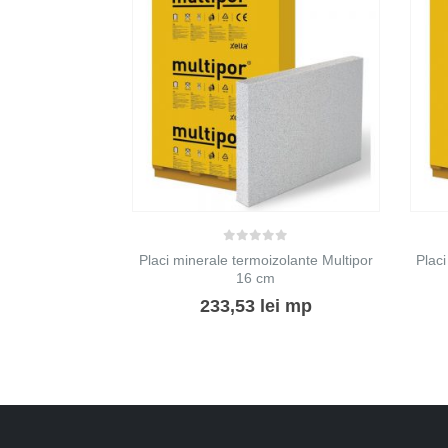
0
out of 5
Placi minerale termoizolante Multipor
Placi
16 cm
233,53
lei
mp