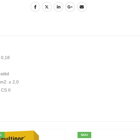
 0,18
tibil
/m2: ≤ 2,0
 CS II
U
NOU