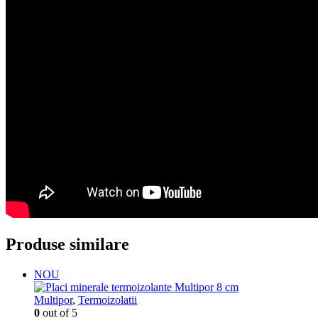
Produse similare
NOU
Multipor
,
Termoizolatii
0
out of 5