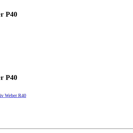
er P40
er P40
eziv Weber R40