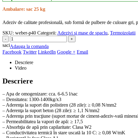
Ambalare: sac 25 kg
Adeziv de calitate profesională, sub formă de pulbere de culoare gri, p
SKU:
weber-p40
Categorii:
Adezivi si mase de spaclu
,
Termoizolatii
saci
Adauga la comanda
Facebook
Twitter
LinkedIn
Google +
Email
Descriere
Video
Descriere
– Apa de omogenizare: cca. 6-6.5 l/sac
– Densitatea: 1300-1400kg/x3
– Aderenţa la suport din polistiren (28 zile): ≥ 0,08 N/mm2
– Aderenţa la suport beton (28 zile): ≥ 1,1 N/mm2
– Aderenţa prin tracţiune (suport mortar de ciment-adeziv-vată miner
– Permeabilitatea la vapori de apă: ≥ 17,5
– Absorbţia de apă prin capilaritate: Clasa W2
– Conductivitatea termică în stare uscată la 10 C: ≥ 0,08 W/mK