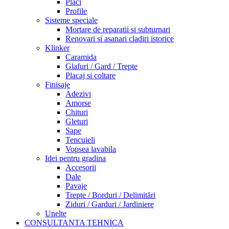
Placi
Profile
Sisteme speciale
Mortare de reparatii si subturnari
Renovari si asanari cladiri istorice
Klinker
Caramida
Glafuri / Gard / Trepte
Placaj si coltare
Finisaje
Adezivi
Amorse
Chituri
Gleturi
Sape
Tencuieli
Vopsea lavabila
Idei pentru gradina
Accesorii
Dale
Pavaje
Trepte / Borduri / Delimitări
Ziduri / Garduri / Jardiniere
Unelte
CONSULTANTA TEHNICA