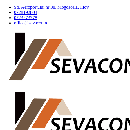
Str. Aeroportului nr 38, Mogosoaia, Ilfov
0728192803
0723273778
office@sevacon.ro