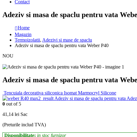
Contact
Adeziv si masa de spaclu pentru vata Web
Home
Magazin
Termoizolatii
,
Adezivi si mase de spaclu
Adeziv si masa de spaclu pentru vata Weber P40
NOU
Adeziv si masa de spaclu pentru vata Web
Tencuiala decorativa siliconica Isomat Marmocryl Silicone
Adeziv si masa de spaclu pentru vata Ad
0
out of 5
41,14
lei
Sac
(Preturile includ TVA)
Disponibilitate:
in stoc furnizor