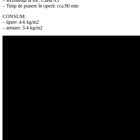
– Rezistenţă la foc: Clasa A1
– Timp de punere în operă: cca.90 min
CONSUM:
– lipire: 4-6 kg/m2
– armare: 3-4 kg/m2