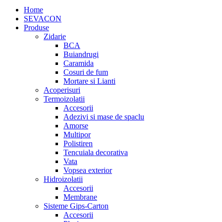
Home
SEVACON
Produse
Zidarie
BCA
Buiandrugi
Caramida
Cosuri de fum
Mortare si Lianti
Acoperisuri
Termoizolatii
Accesorii
Adezivi si mase de spaclu
Amorse
Multipor
Polistiren
Tencuiala decorativa
Vata
Vopsea exterior
Hidroizolatii
Accesorii
Membrane
Sisteme Gips-Carton
Accesorii