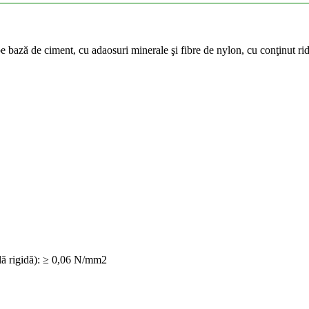
e bază de ciment, cu adaosuri minerale şi fibre de nylon, cu conţinut rid
ală rigidă): ≥ 0,06 N/mm2