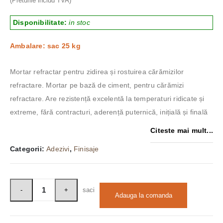
(Preturile includ TVA)
Disponibilitate:
in stoc
Ambalare: sac 25 kg
Mortar refractar pentru zidirea și rostuirea cărămizilor
refractare. Mortar pe bază de ciment, pentru cărămizi
refractare. Are rezistență excelentă la temperaturi ridicate și
extreme, fără contracturi, aderență puternică, inițială și finală
Citeste mai mult...
Categorii:
Adezivi
,
Finisaje
saci
Adauga la comanda