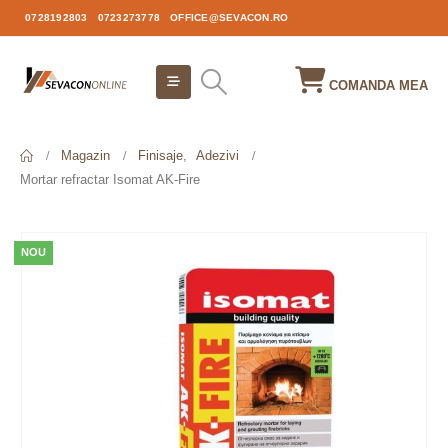
0728192803
0723273778
OFFICE@SEVACON.RO
COMANDA MEA
Magazin
Finisaje
,
Adezivi
Mortar refractar Isomat AK-Fire
NOU