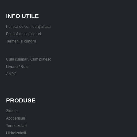
INFO UTILE
Politica de confidențialitate
Politică de cookie-uri
Termeni și condiții
Cum cumpar / Cum platesc
Livrare / Retur
ANPC
PRODUSE
Zidarie
Acoperisuri
Termoizolatii
Hidroizolatii