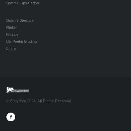
Sisteme Gips-Carton
Sisteme Speciale
Klinker
Finisaje
Idei Pentru Gradina
Unelte
© Copyright 2024. All Rights Reserved.