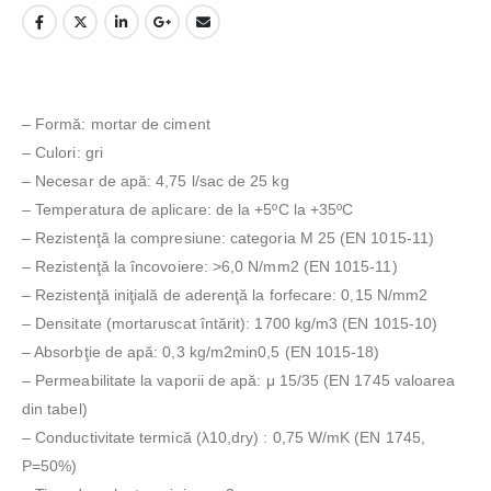
– Formă: mortar de ciment
– Culori: gri
– Necesar de apă: 4,75 l/sac de 25 kg
– Temperatura de aplicare: de la +5ºC la +35ºC
– Rezistenţă la compresiune: categoria Μ 25 (ΕΝ 1015-11)
– Rezistenţă la încovoiere: >6,0 N/mm2 (ΕΝ 1015-11)
– Rezistenţă iniţială de aderenţă la forfecare: 0,15 N/mm2
– Densitate (mortaruscat întărit): 1700 kg/m3 (EN 1015-10)
– Absorbţie de apă: 0,3 kg/m2min0,5 (ΕΝ 1015-18)
– Permeabilitate la vaporii de apă: μ 15/35 (ΕΝ 1745 valoarea
din tabel)
– Conductivitate termică (λ10,dry) : 0,75 W/mK (EN 1745,
P=50%)