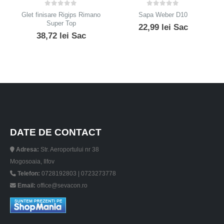
0
out of 5
0
out of 5
Glet finisare Rigips Rimano
Sapa Weber D10
Super Top
22,99
lei
Sac
38,72
lei
Sac
DATE DE CONTACT
Adresa:
Str. Aeroportului nr 38
Mogosoaia, Ilfov
Telefon:
0728192803 | 0723273778
Email:
office@sevacon.ro