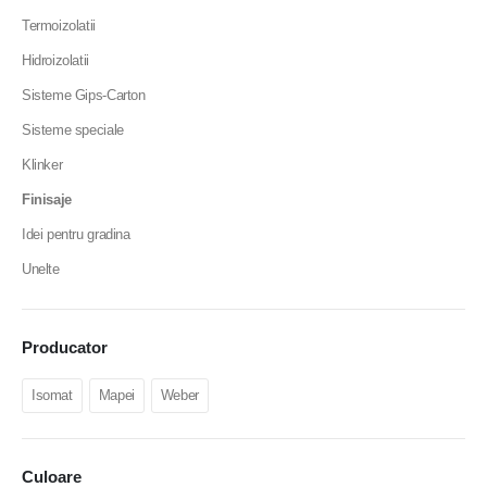
Termoizolatii
Hidroizolatii
Sisteme Gips-Carton
Sisteme speciale
Klinker
Finisaje
Idei pentru gradina
Unelte
Producator
Isomat
Mapei
Weber
Culoare