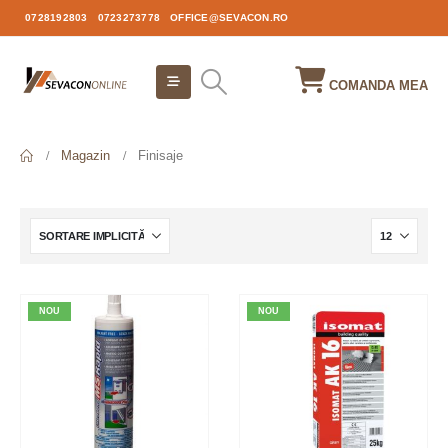
0728192803
0723273778
OFFICE@SEVACON.RO
COMANDA MEA
Magazin
Finisaje
NOU
NOU