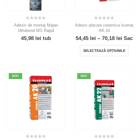
0
out of 5
0
out of 5
Adeziv de montaj Mapei
Adeziv placare ceramica Isomat
Ultrabond MS Rapid
AK-16
Interva
45,98
lei
tub
54,45
lei
–
70,18
lei
Sac
de
prețuri
Acest
SELECTEAZĂ OPȚIUNILE
54,45 le
produ
până
la
are
70,18 le
mai
NOU
NOU
multe
variații
Opțiun
pot
fi
alese
în
pagin
produs