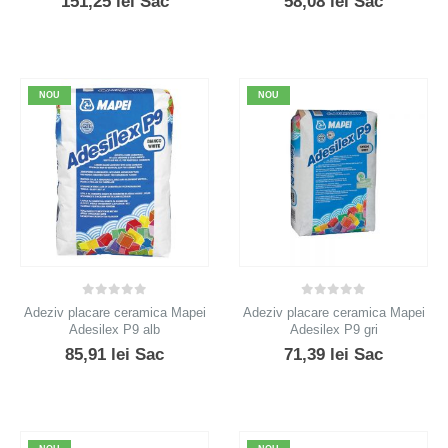
151,25
lei
Sac
58,08
lei
Sac
NOU
NOU
0
out of 5
0
out of 5
Adeziv placare ceramica Mapei
Adeziv placare ceramica Mapei
Adesilex P9 alb
Adesilex P9 gri
85,91
lei
Sac
71,39
lei
Sac