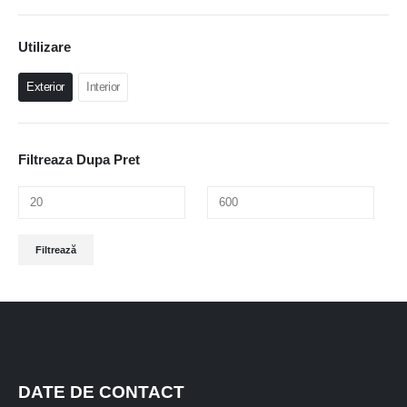
Utilizare
Exterior
Interior
Filtreaza Dupa Pret
Preț
Preț
Filtrează
minim
maxim
DATE DE CONTACT