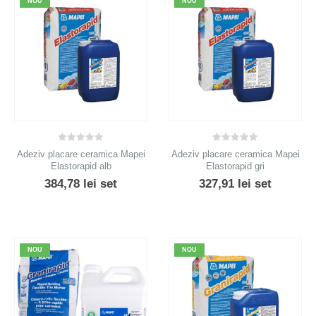
NOU
NOU
0
out of 5
0
out of 5
Adeziv placare ceramica Mapei
Adeziv placare ceramica Mapei
Elastorapid alb
Elastorapid gri
384,78
lei
set
327,91
lei
set
NOU
NOU