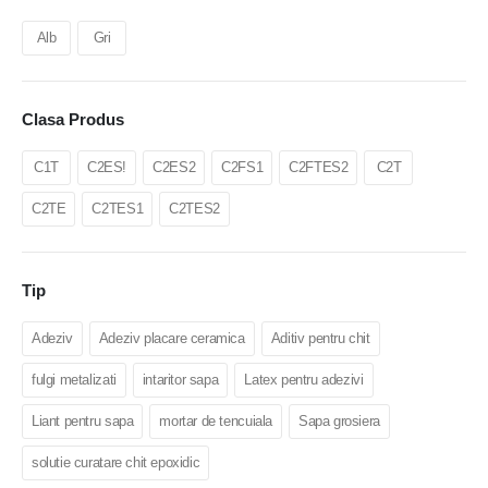
Alb
Gri
Clasa Produs
C1T
C2ES!
C2ES2
C2FS1
C2FTES2
C2T
C2TE
C2TES1
C2TES2
Tip
Adeziv
Adeziv placare ceramica
Aditiv pentru chit
fulgi metalizati
intaritor sapa
Latex pentru adezivi
Liant pentru sapa
mortar de tencuiala
Sapa grosiera
solutie curatare chit epoxidic