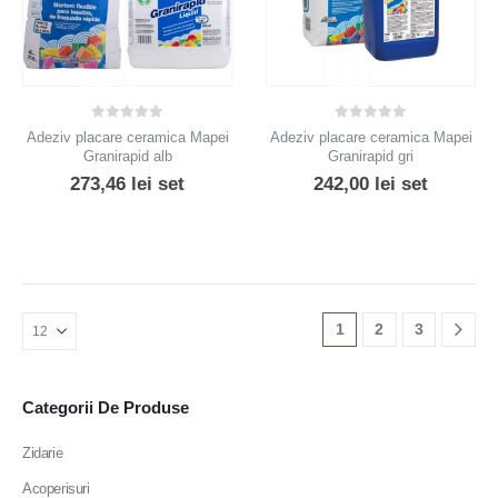
0
out of 5
0
out of 5
Adeziv placare ceramica Mapei
Adeziv placare ceramica Mapei
Granirapid alb
Granirapid gri
273,46
lei
set
242,00
lei
set
1
2
3
Categorii De Produse
Zidarie
Acoperisuri