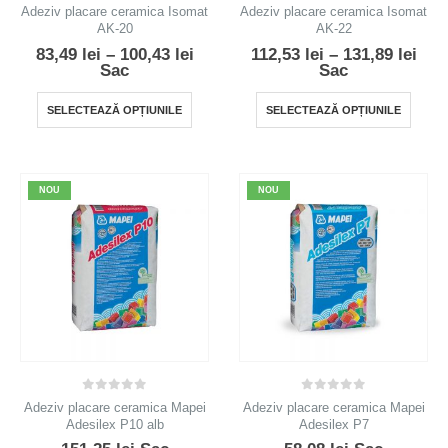
0
out of 5
0
out of 5
Adeziv placare ceramica Isomat
Adeziv placare ceramica Isomat
AK-20
AK-22
Interval
Inte
83,49
lei
–
100,43
lei
112,53
lei
–
131,89
lei
de
de
Sac
Sac
prețuri:
preț
83,49 lei
112,
Acest
Acest
SELECTEAZĂ OPȚIUNILE
SELECTEAZĂ OPȚIUNILE
până
pân
produs
produ
la
la
100,43 lei
131,
are
are
mai
mai
NOU
NOU
multe
multe
variații.
variații
Opțiunile
Opțiun
pot
pot
fi
fi
alese
alese
în
în
pagina
pagin
produsului.
produs
0
out of 5
0
out of 5
Adeziv placare ceramica Mapei
Adeziv placare ceramica Mapei
Adesilex P10 alb
Adesilex P7