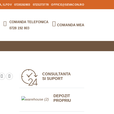
, ILFOV
0728192803
0723273778
OFFICE@SEVACON.RO
COMANDA TELEFONICA
COMANDA MEA
0728 192 803
CONSULTANTA
SI SUPORT
DEPOZIT
PROPRIU