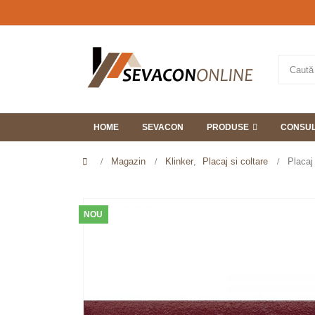
HOME
SEVACON
PRODUSE
CONSUL
Magazin
Klinker
,
Placaj si coltare
Placaj
NOU