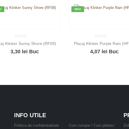
U
NOU
0
out of 5
0
out of 5
caj Klinker Sunny Shore (RF09)
Placaj Klinker Purple Rain (H
3,30
lei
Buc
4,07
lei
Buc
INFO UTILE
P
Politica de confidențialitate
Cum cumpar / Cum platesc
Zid