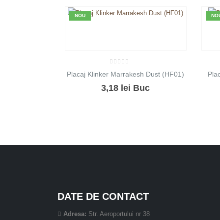
NOU
NO
0
out of 5
Placaj Klinker Marrakesh Dust (HF01)
Pla
3,18
lei
Buc
DATE DE CONTACT
Adresa:
Str. Aeroportului nr 38