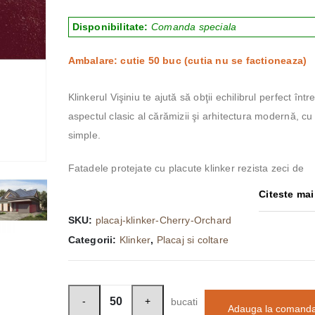
Disponibilitate:
Comanda speciala
Ambalare: cutie 50 buc (cutia nu se factioneaza)
Klinkerul Vişiniu te ajută să obţii echilibrul perfect într
aspectul clasic al cărămizii şi arhitectura modernă, cu l
simple.
Fatadele protejate cu placute klinker rezista zeci de
Citeste mai 
SKU:
placaj-klinker-Cherry-Orchard
Categorii:
Klinker
,
Placaj si coltare
bucati
Adauga la comand