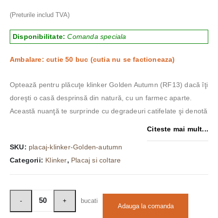
(Preturile includ TVA)
Disponibilitate:
Comanda speciala
Ambalare: cutie 50 buc (cutia nu se factioneaza)
Optează pentru plăcuţe klinker Golden Autumn (RF13) dacă îţi
doreşti o casă desprinsă din natură, cu un farmec aparte.
Această nuanţă te surprinde cu degradeuri catifelate şi denotă
Citeste mai mult...
SKU:
placaj-klinker-Golden-autumn
Categorii:
Klinker
,
Placaj si coltare
bucati
Adauga la comanda