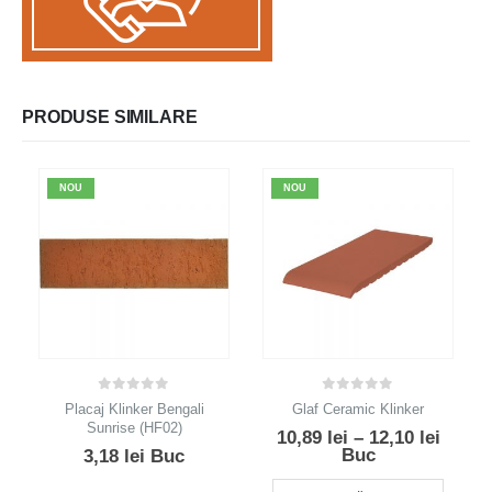
PRODUSE SIMILARE
NOU
NOU
0
out of 5
0
out of 5
Placaj Klinker Bengali
Glaf Ceramic Klinker
Sunrise (HF02)
Interv
10,89
lei
–
12,10
lei
de
Buc
3,18
lei
Buc
prețur
Acest produs are mai multe variații. Opțiunile pot fi ales
10,89 