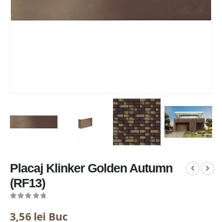
Placaj Klinker Golden Autumn
(RF13)
0
out of 5
3,56
lei
Buc