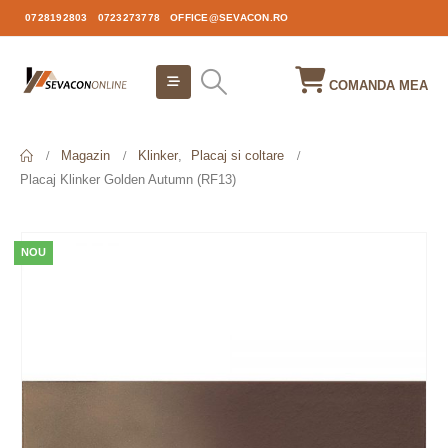
0728192803
0723273778
OFFICE@SEVACON.RO
COMANDA MEA
Magazin
Klinker
,
Placaj si coltare
Placaj Klinker Golden Autumn (RF13)
NOU