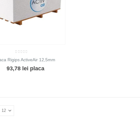
0
out of 5
aca Rigips ActiveAir 12,5mm
93,78
lei
placa