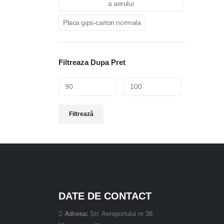
a aerului
Placa gips-carton normala
Filtreaza Dupa Pret
Preț
Preț
Filtrează
minim
maxim
DATE DE CONTACT
Adresa:
Str. Aeroportului nr 38