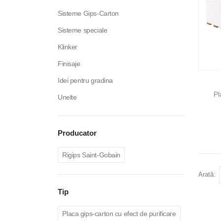
Sisteme Gips-Carton
Sisteme speciale
Klinker
Finisaje
Idei pentru gradina
Pl
Unelte
Producator
Rigips Saint-Gobain
Arată:
Tip
Placa gips-carton cu efect de purificare