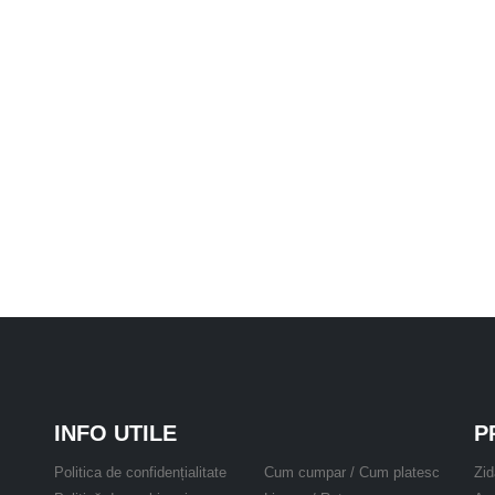
INFO UTILE
P
Politica de confidențialitate
Cum cumpar / Cum platesc
Zid