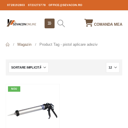
0728192803
0723273778
OFFICE@SEVACON.RO
COMANDA MEA
Magazin
Product Tag -
pistol aplicare adeziv
NOU