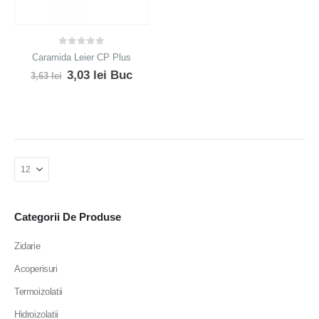
0
out of 5
Caramida Leier CP Plus
Prețul
Prețul
3,03
lei
Buc
3,63
lei
inițial
curent
a
este:
fost:
3,03 lei.
3,63 lei.
Categorii De Produse
Zidarie
Acoperisuri
Termoizolatii
Hidroizolatii