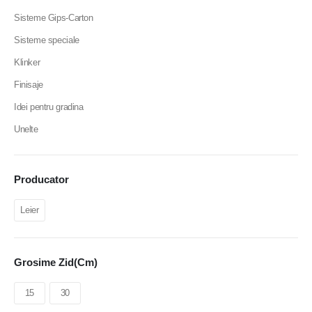
Sisteme Gips-Carton
Sisteme speciale
Klinker
Finisaje
Idei pentru gradina
Unelte
Producator
Leier
Grosime Zid(cm)
15
30