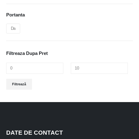
Portanta
Da
Filtreaza Dupa Pret
Preț
Preț
Filtrează
minim
maxim
DATE DE CONTACT