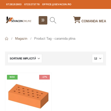
0728192803
0723273778
OFFICE@SEVACON.RO
COMANDA MEA
Magazin
Product Tag -
caramida plina
NOU
-17%