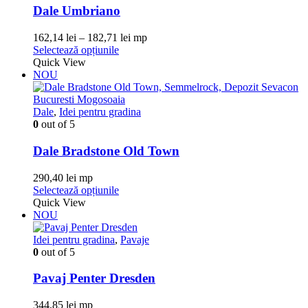
pot
Dale Umbriano
fi
alese
Interval
162,14
lei
–
182,71
lei
mp
în
Acest
de
Selectează opțiunile
pagina
produs
prețuri:
Quick View
produsului.
are
162,14 lei
NOU
mai
până
multe
la
variații.
182,71 lei
Dale
,
Idei pentru gradina
Opțiunile
0
out of 5
pot
fi
Dale Bradstone Old Town
alese
în
290,40
lei
mp
pagina
Acest
Selectează opțiunile
produsului.
produs
Quick View
are
NOU
mai
multe
Idei pentru gradina
,
Pavaje
variații.
0
out of 5
Opțiunile
pot
Pavaj Penter Dresden
fi
alese
344,85
lei
mp