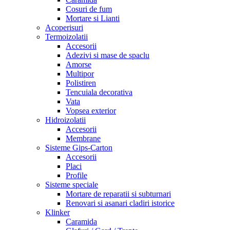
Cosuri de fum
Mortare si Lianti
Acoperisuri
Termoizolatii
Accesorii
Adezivi si mase de spaclu
Amorse
Multipor
Polistiren
Tencuiala decorativa
Vata
Vopsea exterior
Hidroizolatii
Accesorii
Membrane
Sisteme Gips-Carton
Accesorii
Placi
Profile
Sisteme speciale
Mortare de reparatii si subturnari
Renovari si asanari cladiri istorice
Klinker
Caramida