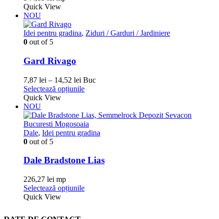
în
Quick View
pagina
NOU
produsului.
Idei pentru gradina
,
Ziduri / Garduri / Jardiniere
0
out of 5
Gard Rivago
Interval
7,87
lei
–
14,52
lei
Buc
de
Acest
Selectează opțiunile
prețuri:
produs
Quick View
7,87 lei
are
NOU
până
mai
la
multe
14,52 lei
variații.
Dale
,
Idei pentru gradina
Opțiunile
0
out of 5
pot
fi
Dale Bradstone Lias
alese
în
226,27
lei
mp
pagina
Acest
Selectează opțiunile
produsului.
produs
Quick View
are
mai