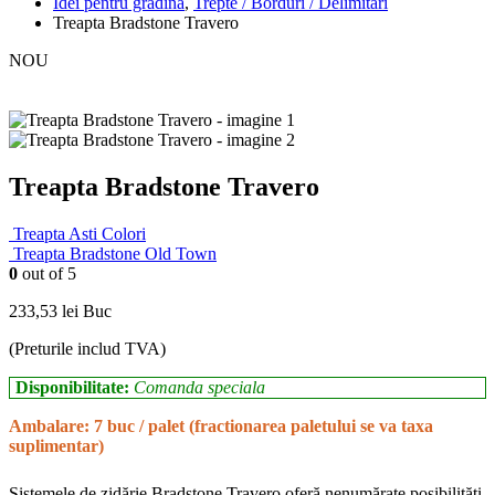
Idei pentru gradina
,
Trepte / Borduri / Delimitări
Treapta Bradstone Travero
NOU
Treapta Bradstone Travero
Treapta Asti Colori
Treapta Bradstone Old Town
0
out of 5
233,53
lei
Buc
(Preturile includ TVA)
Disponibilitate:
Comanda speciala
Ambalare: 7 buc / palet (fractionarea paletului se va taxa
suplimentar)
Sistemele de zidărie Bradstone Travero oferă nenumărate posibilităţi