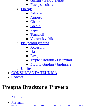
Glafuri / Gard / Trepte
Placaj si coltare
Finisaje
Adezivi
Amorse
Chituri
Gleturi
Sape
Tencuieli
Vopsea lavabila
Idei pentru gradina
Accesorii
Dale
Pavaje
Trepte / Borduri / Delimitări
Ziduri / Garduri / Jardiniere
Unelte
CONSULTANTA TEHNICA
Contact
Treapta Bradstone Travero
Home
Magazin