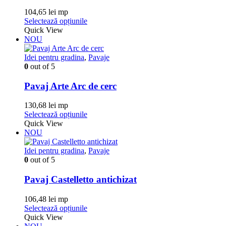
104,65
lei
mp
Acest
Selectează opțiunile
produs
Quick View
are
NOU
mai
multe
Idei pentru gradina
,
Pavaje
variații.
0
out of 5
Opțiunile
pot
Pavaj Arte Arc de cerc
fi
alese
130,68
lei
mp
în
Acest
Selectează opțiunile
pagina
produs
Quick View
produsului.
are
NOU
mai
multe
Idei pentru gradina
,
Pavaje
variații.
0
out of 5
Opțiunile
pot
Pavaj Castelletto antichizat
fi
alese
106,48
lei
mp
în
Acest
Selectează opțiunile
pagina
produs
Quick View
produsului.
are