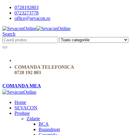
0728192803
0723273778
office@sevacon.ro
Search
COMANDA TELEFONICA
0728 192 803
COMANDA MEA
Home
SEVACON
Produse
Zidarie
BCA
Buiandrugi
Caramida