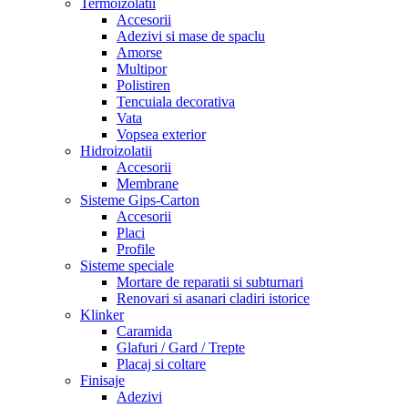
Termoizolatii
Accesorii
Adezivi si mase de spaclu
Amorse
Multipor
Polistiren
Tencuiala decorativa
Vata
Vopsea exterior
Hidroizolatii
Accesorii
Membrane
Sisteme Gips-Carton
Accesorii
Placi
Profile
Sisteme speciale
Mortare de reparatii si subturnari
Renovari si asanari cladiri istorice
Klinker
Caramida
Glafuri / Gard / Trepte
Placaj si coltare
Finisaje
Adezivi