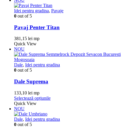
NOU
mai
multe
Idei pentru gradina
,
Pavaje
variații.
0
out of 5
Opțiunile
pot
Pavaj Penter Titan
fi
alese
381,15
lei
mp
în
Quick View
pagina
NOU
produsului.
Dale
,
Idei pentru gradina
0
out of 5
Dale Suprema
133,10
lei
mp
Acest
Selectează opțiunile
produs
Quick View
are
NOU
mai
multe
Dale
,
Idei pentru gradina
variații.
0
out of 5
Opțiunile