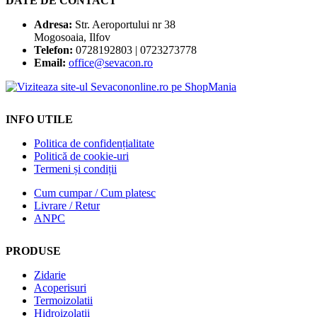
DATE DE CONTACT
multe
variații.
Adresa:
Str. Aeroportului nr 38
Opțiunile
Mogosoaia, Ilfov
pot
Telefon:
0728192803 | 0723273778
fi
Email:
office@sevacon.ro
alese
în
pagina
produsului.
INFO UTILE
Politica de confidențialitate
Politică de cookie-uri
Termeni și condiții
Cum cumpar / Cum platesc
Livrare / Retur
ANPC
PRODUSE
Zidarie
Acoperisuri
Termoizolatii
Hidroizolatii