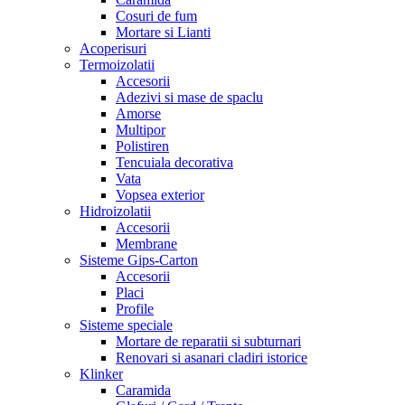
Cosuri de fum
Mortare si Lianti
Acoperisuri
Termoizolatii
Accesorii
Adezivi si mase de spaclu
Amorse
Multipor
Polistiren
Tencuiala decorativa
Vata
Vopsea exterior
Hidroizolatii
Accesorii
Membrane
Sisteme Gips-Carton
Accesorii
Placi
Profile
Sisteme speciale
Mortare de reparatii si subturnari
Renovari si asanari cladiri istorice
Klinker
Caramida