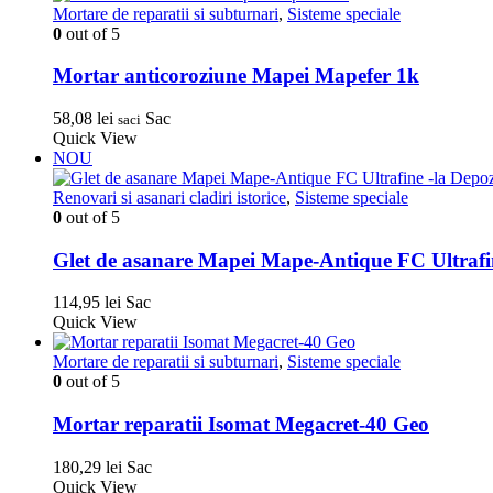
Mortare de reparatii si subturnari
,
Sisteme speciale
0
out of 5
Mortar anticoroziune Mapei Mapefer 1k
58,08
lei
Sac
saci
Quick View
NOU
Renovari si asanari cladiri istorice
,
Sisteme speciale
0
out of 5
Glet de asanare Mapei Mape-Antique FC Ultrafi
114,95
lei
Sac
Quick View
Mortare de reparatii si subturnari
,
Sisteme speciale
0
out of 5
Mortar reparatii Isomat Megacret-40 Geo
180,29
lei
Sac
Quick View