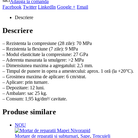
saci
Adauga la comanda
Facebook
Twitter
LinkedIn
Google +
Email
Descriere
Descriere
– Rezistenta la compresiune (28 zile): 70 MPa
– Rezistenta la flexiune (7 zile): 9 MPa
– Modul elasticitate la compresiune: 27 GPa
– Aderenta masurata la smulgere: >2 MPa
– Dimensiunea maxima a agregatului: 2,5 mm.
– Timpul de punere in opera a amestecului: aprox. 1 oră (la +20°C).
– Grosimea maxima de aplicare: 6 cm/strat.
– Aplicare: prin turnare.
– Depozitare: 12 luni.
– Ambalare: sac 25 kg.
– Consum: 1,95 kg/dm³/ cavitate.
Produse similare
NOU
Mortare de reparatii si subturnari
,
Sape
,
Tencuieli