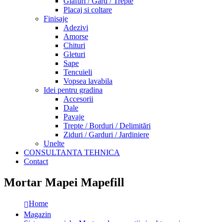
Glafuri / Gard / Trepte
Placaj si coltare
Finisaje
Adezivi
Amorse
Chituri
Gleturi
Sape
Tencuieli
Vopsea lavabila
Idei pentru gradina
Accesorii
Dale
Pavaje
Trepte / Borduri / Delimitări
Ziduri / Garduri / Jardiniere
Unelte
CONSULTANTA TEHNICA
Contact
Mortar Mapei Mapefill
Home
Magazin