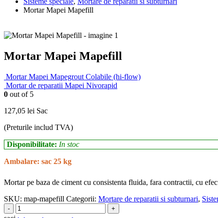
Sisteme speciale
,
Mortare de reparatii si subturnari
Mortar Mapei Mapefill
Mortar Mapei Mapefill
Mortar Mapei Mapegrout Colabile (hi-flow)
Mortar de reparatii Mapei Nivorapid
0
out of 5
127,05
lei
Sac
(Preturile includ TVA)
Disponibilitate:
In stoc
Ambalare: sac 25 kg
Mortar pe baza de ciment cu consistenta fluida, fara contractii, cu efect 
SKU:
map-mapefill
Categorii:
Mortare de reparatii si subturnari
,
Siste