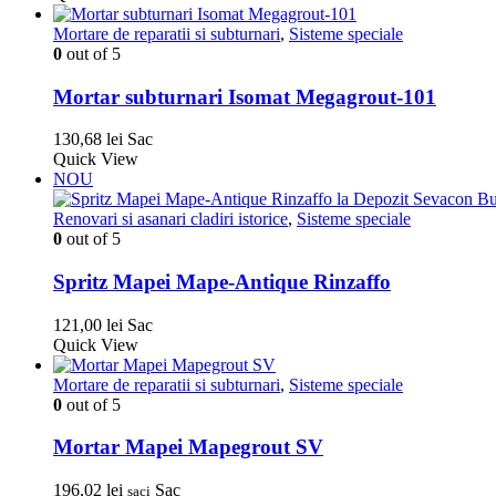
Mortare de reparatii si subturnari
,
Sisteme speciale
0
out of 5
Mortar subturnari Isomat Megagrout-101
130,68
lei
Sac
Quick View
NOU
Renovari si asanari cladiri istorice
,
Sisteme speciale
0
out of 5
Spritz Mapei Mape-Antique Rinzaffo
121,00
lei
Sac
Quick View
Mortare de reparatii si subturnari
,
Sisteme speciale
0
out of 5
Mortar Mapei Mapegrout SV
196,02
lei
Sac
saci