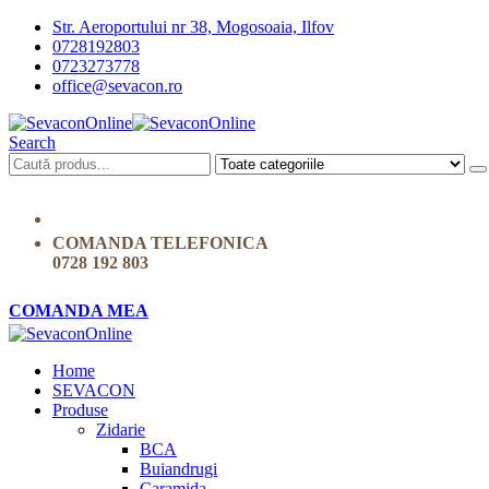
Str. Aeroportului nr 38, Mogosoaia, Ilfov
0728192803
0723273778
office@sevacon.ro
Search
COMANDA TELEFONICA
0728 192 803
COMANDA MEA
Home
SEVACON
Produse
Zidarie
BCA
Buiandrugi
Caramida