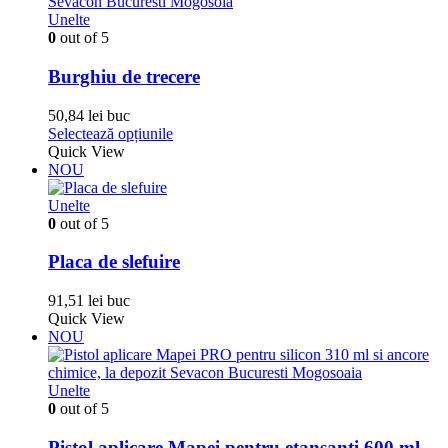
Unelte
0
out of 5
Burghiu de trecere
50,84
lei
buc
Acest
Selectează opțiunile
produs
Quick View
are
NOU
mai
multe
Unelte
variații.
0
out of 5
Opțiunile
pot
Placa de slefuire
fi
alese
91,51
lei
buc
în
Quick View
pagina
NOU
produsului.
Unelte
0
out of 5
Pistol aplicare Mapei pentru etansanti 600 ml