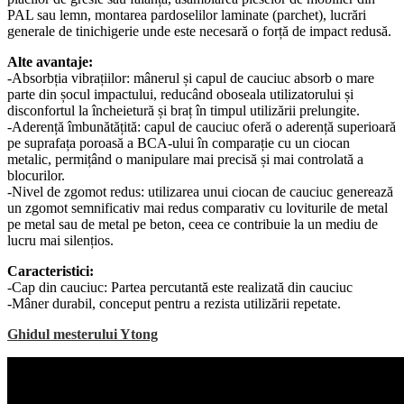
PAL sau lemn, montarea pardoselilor laminate (parchet), lucrări
generale de tinichigerie unde este necesară o forță de impact redusă.
Alte avantaje:
-Absorbția vibrațiilor: mânerul și capul de cauciuc absorb o mare
parte din șocul impactului, reducând oboseala utilizatorului și
disconfortul la încheietură și braț în timpul utilizării prelungite.
-Aderență îmbunătățită: capul de cauciuc oferă o aderență superioară
pe suprafața poroasă a BCA-ului în comparație cu un ciocan
metalic, permițând o manipulare mai precisă și mai controlată a
blocurilor.
-Nivel de zgomot redus: utilizarea unui ciocan de cauciuc generează
un zgomot semnificativ mai redus comparativ cu loviturile de metal
pe metal sau de metal pe beton, ceea ce contribuie la un mediu de
lucru mai silențios.
Caracteristici:
-Cap din cauciuc: Partea percutantă este realizată din cauciuc
-Mâner durabil, conceput pentru a rezista utilizării repetate.
Ghidul mesterului Ytong