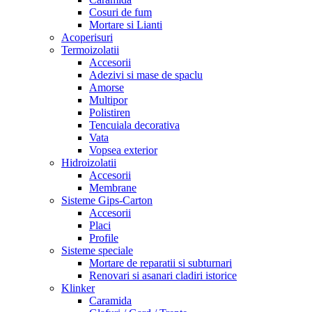
Cosuri de fum
Mortare si Lianti
Acoperisuri
Termoizolatii
Accesorii
Adezivi si mase de spaclu
Amorse
Multipor
Polistiren
Tencuiala decorativa
Vata
Vopsea exterior
Hidroizolatii
Accesorii
Membrane
Sisteme Gips-Carton
Accesorii
Placi
Profile
Sisteme speciale
Mortare de reparatii si subturnari
Renovari si asanari cladiri istorice
Klinker
Caramida