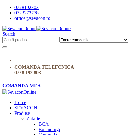
0728192803
0723273778
office@sevacon.ro
Search
COMANDA TELEFONICA
0728 192 803
COMANDA MEA
Home
SEVACON
Produse
Zidarie
BCA
Buiandrugi
Caramida