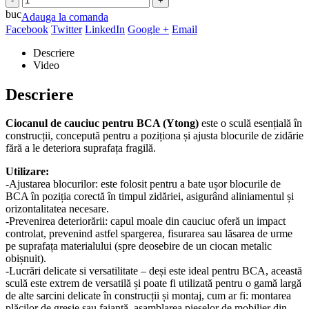
buc
Adauga la comanda
Facebook
Twitter
LinkedIn
Google +
Email
Descriere
Video
Descriere
Ciocanul de cauciuc pentru BCA (Ytong)
este o sculă esențială în
construcții, concepută pentru a poziționa și ajusta blocurile de zidărie
fără a le deteriora suprafața fragilă.
Utilizare:
-Ajustarea blocurilor: este folosit pentru a bate ușor blocurile de
BCA în poziția corectă în timpul zidăriei, asigurând aliniamentul și
orizontalitatea necesare.
-Prevenirea deteriorării: capul moale din cauciuc oferă un impact
controlat, prevenind astfel spargerea, fisurarea sau lăsarea de urme
pe suprafața materialului (spre deosebire de un ciocan metalic
obișnuit).
-Lucrări delicate si versatilitate – deși este ideal pentru BCA, această
sculă este extrem de versatilă și poate fi utilizată pentru o gamă largă
de alte sarcini delicate în construcții și montaj, cum ar fi: montarea
plăcilor de gresie sau faianță, asamblarea pieselor de mobilier din