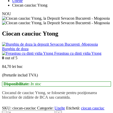
Unelte
Ciocan cauciuc Ytong
NOU
Ciocan cauciuc Ytong
Burghiu de doza
Ferastrau cu dinti vidia Ytong
0
out of 5
84,70
lei
buc
(Preturile includ TVA)
Disponibilitate:
In stoc
Ciocanul de cauciuc Ytong, se foloseste pentru poziţionarea
blocurilor de zidărie de BCA sau caramida.
SKU:
ciocan-cauciuc
Categorie:
Unelte
Etichetă:
ciocan cauciuc