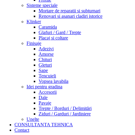
Sisteme speciale
Mortare de reparatii si subturnari
Renovari si asanari cladiri istorice
Klinker
Caramida
Glafuri / Gard / Trepte
Placaj si coltare
Finisaje
Adezivi
Amorse
Chituri
Gleturi
Sape
Tencuieli
Vopsea lavabila
Idei pentru gradina
Accesorii
Dale
Pavaje
Trepte / Borduri / Delimitări
Ziduri / Garduri / Jardiniere
Unelte
CONSULTANTA TEHNICA
Contact