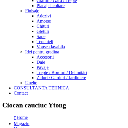
Glafuri / Gard / Trepte
Placaj si coltare
Finisaje
Adezivi
Amorse
Chituri
Gleturi
Sape
Tencuieli
Vopsea lavabila
Idei pentru gradina
Accesorii
Dale
Pavaje
Trepte / Borduri / Delimitări
Ziduri / Garduri / Jardiniere
Unelte
CONSULTANTA TEHNICA
Contact
Ciocan cauciuc Ytong
Home
Magazin