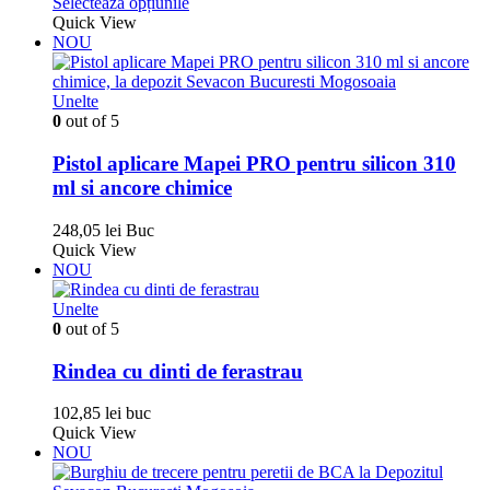
Acest
de
Selectează opțiunile
produs
prețuri:
Quick View
are
108,90 lei
NOU
mai
până
multe
la
variații.
193,60 lei
Unelte
Opțiunile
0
out of 5
pot
fi
Pistol aplicare Mapei PRO pentru silicon 310
alese
ml si ancore chimice
în
pagina
248,05
lei
Buc
produsului.
Quick View
NOU
Unelte
0
out of 5
Rindea cu dinti de ferastrau
102,85
lei
buc
Quick View
NOU