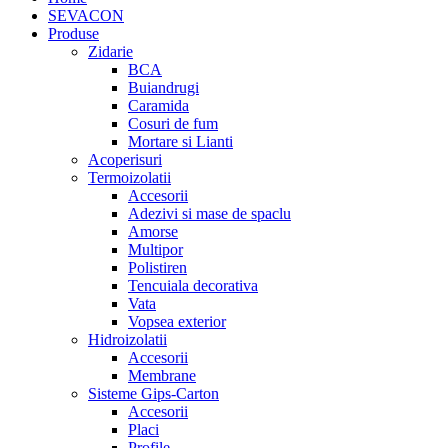
SEVACON
Produse
Zidarie
BCA
Buiandrugi
Caramida
Cosuri de fum
Mortare si Lianti
Acoperisuri
Termoizolatii
Accesorii
Adezivi si mase de spaclu
Amorse
Multipor
Polistiren
Tencuiala decorativa
Vata
Vopsea exterior
Hidroizolatii
Accesorii
Membrane
Sisteme Gips-Carton
Accesorii
Placi
Profile