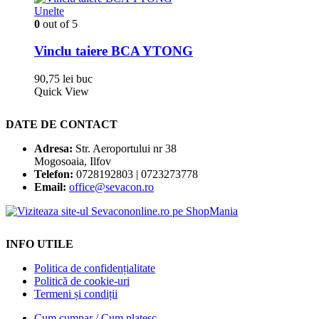
Unelte
0
out of 5
Vinclu taiere BCA YTONG
90,75
lei
buc
Quick View
DATE DE CONTACT
Adresa:
Str. Aeroportului nr 38
Mogosoaia, Ilfov
Telefon:
0728192803 | 0723273778
Email:
office@sevacon.ro
INFO UTILE
Politica de confidențialitate
Politică de cookie-uri
Termeni și condiții
Cum cumpar / Cum platesc