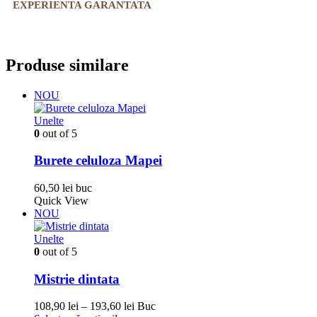
EXPERIENTA GARANTATA
Produse similare
NOU
Unelte
0
out of 5
Burete celuloza Mapei
60,50
lei
buc
Quick View
NOU
Unelte
0
out of 5
Mistrie dintata
Interval
108,90
lei
–
193,60
lei
Buc