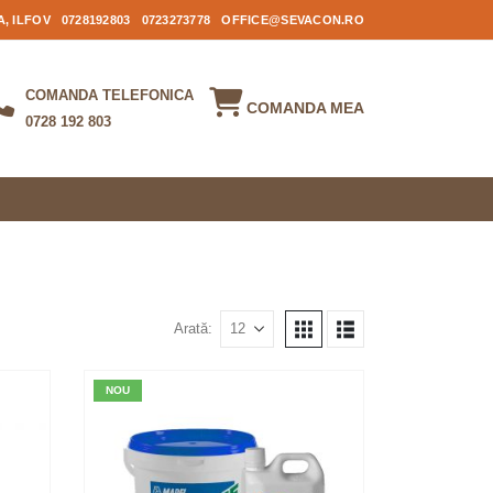
, ILFOV
0728192803
0723273778
OFFICE@SEVACON.RO
COMANDA TELEFONICA
COMANDA MEA
0728 192 803
Arată:
NOU