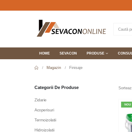
HOME
SEVACON
PRODUSE
CONSUL
Magazin
Finisaje
Categorii De Produse
Sorteaz
Zidarie
NOU
Acoperisuri
Termoizolatii
Hidroizolatii