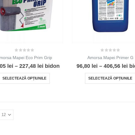
0
out of 5
0
out of 5
morsa Mapei Eco Prim Grip
Amorsa Mapei Primer G
Interval
Int
,05
lei
–
227,48
lei
bidon
96,80
lei
–
406,56
lei
b
de
de
prețuri:
pre
Acest
SELECTEAZĂ OPȚIUNILE
SELECTEAZĂ OPȚIUNILE
127,05 lei
96,
produs
până
pâ
are
la
la
227,48 lei
406
mai
multe
variații.
Opțiunile
pot
fi