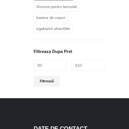
Amorsa pentru tencuieli
bariera de vapori
egalizator absorbtie
Filtreaza Dupa Pret
Preț
Preț
Filtrează
minim
maxim
DATE DE CONTACT