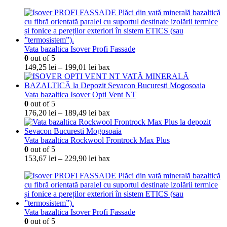
Vata bazaltica Isover Profi Fassade
0
out of 5
Interval
149,25
lei
–
199,01
lei
bax
de
prețuri:
149,25 lei
Vata bazaltica Isover Opti Vent NT
până
0
out of 5
la
Interval
176,20
lei
–
189,49
lei
bax
199,01 lei
de
prețuri:
176,20 lei
Vata bazaltica Rockwool Frontrock Max Plus
până
0
out of 5
la
Interval
153,67
lei
–
229,90
lei
bax
189,49 lei
de
prețuri:
153,67 lei
până
la
Vata bazaltica Isover Profi Fassade
229,90 lei
0
out of 5