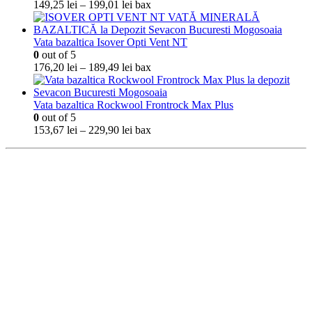
Interval
149,25
lei
–
199,01
lei
bax
de
prețuri:
149,25 lei
Vata bazaltica Isover Opti Vent NT
până
0
out of 5
la
Interval
176,20
lei
–
189,49
lei
bax
199,01 lei
de
prețuri:
176,20 lei
Vata bazaltica Rockwool Frontrock Max Plus
până
0
out of 5
la
Interval
153,67
lei
–
229,90
lei
bax
189,49 lei
de
prețuri:
153,67 lei
până
la
229,90 lei